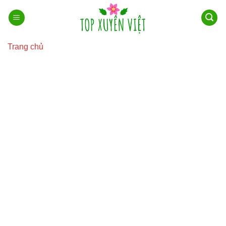
Bỏ
qua
nội
dung
Trang chủ