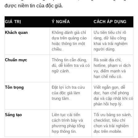
được niềm tin của độc giả.
GIÁ TRỊ
Ý NGHĨA
CÁCH ÁP DỤNG
Khách quan
Không đánh giá chỉ
Ưu tiên tiêu chí rõ
dựa trên quảng cáo
ràng, dữ liệu công
hoặc thông tin một
khai và trải nghiệm
chiều.
người dùng.
Chuẩn mực
Thông tin cần đúng,
Rà soát địa chỉ,
đủ, dễ kiểm tra và có
hotline, phạm vi dịch
ngữ cảnh.
vụ, điểm mạnh và
hạn chế nếu có.
Tôn trọng
Đặt lợi ích tra cứu
Viết ngắn gọn, dễ
của độc giả làm
đọc, hạn chế phóng
trung tâm.
đại và cập nhật khi có
phản hồi hợp lý.
Sáng tạo
Liên tục cải tiến
Tối ưu bảng so sánh,
cách trình bày và
checklist, tiêu chí
phương pháp tổng
chọn và trải nghiệm
hợp thông tin.
đọc trên mobile.