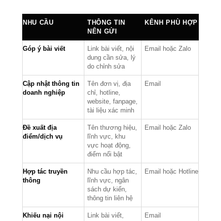
NHU CẦU
THÔNG TIN
KÊNH PHÙ HỢP
NÊN GỬI
Góp ý bài viết
Link bài viết, nội
Email hoặc Zalo
dung cần sửa, lý
do chỉnh sửa
Cập nhật thông tin
Tên đơn vị, địa
Email
doanh nghiệp
chỉ, hotline,
website, fanpage,
tài liệu xác minh
Đề xuất địa
Tên thương hiệu,
Email hoặc Zalo
điểm/dịch vụ
lĩnh vực, khu
vực hoạt động,
điểm nổi bật
Hợp tác truyền
Nhu cầu hợp tác,
Email hoặc Hotline
thông
lĩnh vực, ngân
sách dự kiến,
thông tin liên hệ
Khiếu nại nội
Link bài viết,
Email