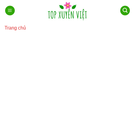
Bỏ
qua
nội
dung
Trang chủ