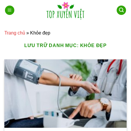
Bỏ
qua
nội
dung
Trang chủ
»
Khỏe đẹp
LƯU TRỮ DANH MỤC:
KHỎE ĐẸP