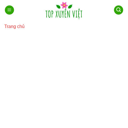
Bỏ
qua
nội
dung
Trang chủ