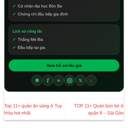
Cử nhân đại học Bôn Ba
Chứng chỉ đầu bếp gia đình
Lịch sử công tác
Thắng Mê Bia
Đầu bếp tại gia
Xem hồ sơ tác giả
f
◎
🌐
𝕏
♪
in
Top 11+ quán ăn sáng ở Tuy
TOP 11+ Quán bún bò ở
Hòa hot nhất
quận 8 – Sài Gòn