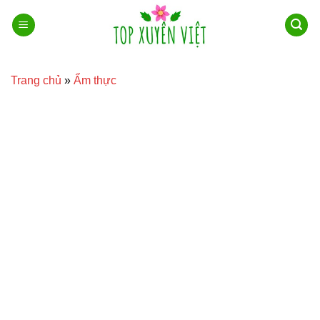
Bỏ
qua
nội
dung
Trang chủ
»
Ẩm thực