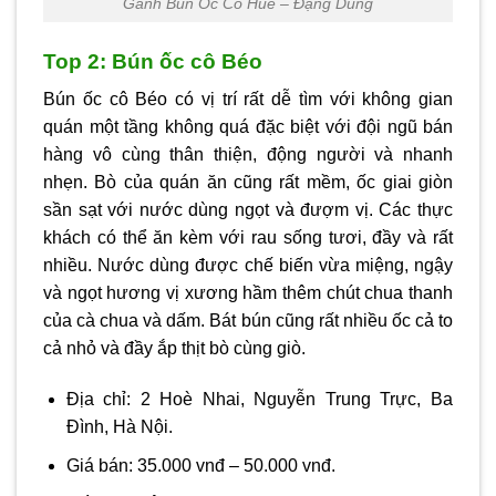
Gánh Bún Ốc Cô Huê – Đặng Dung
Top 2: Bún ốc cô Béo
Bún ốc cô Béo có vị trí rất dễ tìm với không gian
quán một tầng không quá đặc biệt với đội ngũ bán
hàng vô cùng thân thiện, động người và nhanh
nhẹn. Bò của quán ăn cũng rất mềm, ốc giai giòn
sần sạt với nước dùng ngọt và đượm vị. Các thực
khách có thể ăn kèm với rau sống tươi, đầy và rất
nhiều. Nước dùng được chế biến vừa miệng, ngậy
và ngọt hương vị xương hầm thêm chút chua thanh
của cà chua và dấm. Bát bún cũng rất nhiều ốc cả to
cả nhỏ và đầy ắp thịt bò cùng giò.
Địa chỉ: 2 Hoè Nhai, Nguyễn Trung Trực, Ba
Đình, Hà Nội.
Giá bán: 35.000 vnđ – 50.000 vnđ.