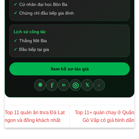
Cử nhân đại học Bôn Ba
Chứng chỉ đầu bếp gia đình
Lịch sử công tác
Thắng Mê Bia
Đầu bếp tại gia
Xem hồ sơ tác giả
f
◎
🌐
𝕏
♪
in
Top 11 quán ăn trưa Đà Lạt
Top 11+ quán chay ở Quận
ngon và đông khách nhất
Gò Vấp có giá bình dân