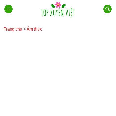
Bỏ
qua
nội
dung
Trang chủ
»
Ẩm thực