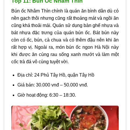
Top 11: Bún Ốc Nhâm Thìn
Bún ốc Nhâm Thìn chính là quán ăn bình dân dù có
nền gạch thôi nhưng cũng rất thoáng mát và ngồi ăn
cũng khá thoải mái. Quán sử dụng bàn ghế nhựa và
bát nhựa đặc trưng của quán bún ốc. Bát bún này
còn có ốc, bún, cà chua và có thêm đậu nên khi ăn
rất hợp vị. Ngoài ra, món bún ốc ngon Hà Nội này
khi được ăn cùng rau sống xanh mướt và làm một
cốc trà đá vô cùng tuyệt vời.
Địa chỉ: 24 Phủ Tây Hồ, quận Tây Hồ
Giá bán: 30.000 vnđ – 50.000 vnđ.
Giờ hoạt động: 6:30 – 18:30.