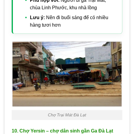
Phù hợp với:
Người đi ga Trại Mát,
chùa Linh Phước, khu nhà lồng
Lưu ý:
Nên đi buổi sáng để có nhiều
hàng tươi hơn
Chợ Trại Mát Đà Lạt
10. Chợ Yersin – chợ dân sinh gần Ga Đà Lạt