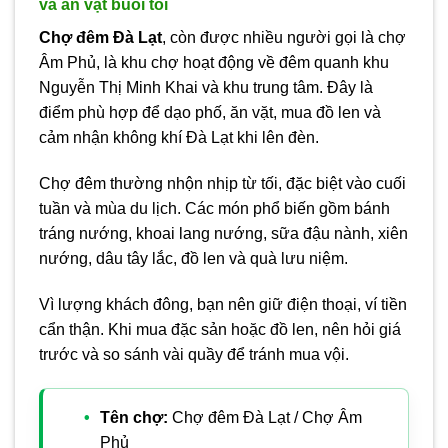
và ăn vặt buổi tối
Chợ đêm Đà Lạt
, còn được nhiều người gọi là chợ
Âm Phủ, là khu chợ hoạt động về đêm quanh khu
Nguyễn Thị Minh Khai và khu trung tâm. Đây là
điểm phù hợp để dạo phố, ăn vặt, mua đồ len và
cảm nhận không khí Đà Lạt khi lên đèn.
Chợ đêm thường nhộn nhịp từ tối, đặc biệt vào cuối
tuần và mùa du lịch. Các món phổ biến gồm bánh
tráng nướng, khoai lang nướng, sữa đậu nành, xiên
nướng, dâu tây lắc, đồ len và quà lưu niệm.
Vì lượng khách đông, bạn nên giữ điện thoại, ví tiền
cẩn thận. Khi mua đặc sản hoặc đồ len, nên hỏi giá
trước và so sánh vài quầy để tránh mua vội.
Tên chợ:
Chợ đêm Đà Lạt / Chợ Âm
Phủ