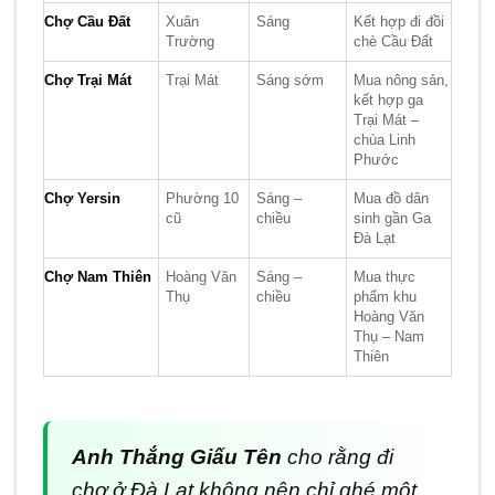
Chợ Cầu Đất
Xuân
Sáng
Kết hợp đi đồi
Trường
chè Cầu Đất
Chợ Trại Mát
Trại Mát
Sáng sớm
Mua nông sản,
kết hợp ga
Trại Mát –
chùa Linh
Phước
Chợ Yersin
Phường 10
Sáng –
Mua đồ dân
cũ
chiều
sinh gần Ga
Đà Lạt
Chợ Nam Thiên
Hoàng Văn
Sáng –
Mua thực
Thụ
chiều
phẩm khu
Hoàng Văn
Thụ – Nam
Thiên
Anh Thắng Giấu Tên
cho rằng đi
chợ ở Đà Lạt không nên chỉ ghé một