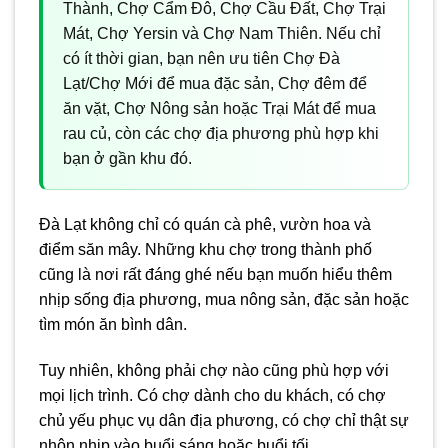
Thành, Chợ Cẩm Đô, Chợ Cầu Đất, Chợ Trại
Mát, Chợ Yersin và Chợ Nam Thiên. Nếu chỉ
có ít thời gian, bạn nên ưu tiên Chợ Đà
Lạt/Chợ Mới để mua đặc sản, Chợ đêm để
ăn vặt, Chợ Nông sản hoặc Trại Mát để mua
rau củ, còn các chợ địa phương phù hợp khi
bạn ở gần khu đó.
Đà Lạt không chỉ có quán cà phê, vườn hoa và
điểm săn mây. Những khu chợ trong thành phố
cũng là nơi rất đáng ghé nếu bạn muốn hiểu thêm
nhịp sống địa phương, mua nông sản, đặc sản hoặc
tìm món ăn bình dân.
Tuy nhiên, không phải chợ nào cũng phù hợp với
mọi lịch trình. Có chợ dành cho du khách, có chợ
chủ yếu phục vụ dân địa phương, có chợ chỉ thật sự
nhộn nhịp vào buổi sáng hoặc buổi tối.