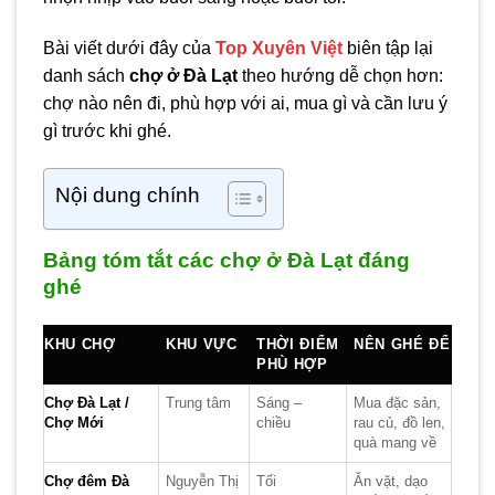
Bài viết dưới đây của
Top Xuyên Việt
biên tập lại
danh sách
chợ ở Đà Lạt
theo hướng dễ chọn hơn:
chợ nào nên đi, phù hợp với ai, mua gì và cần lưu ý
gì trước khi ghé.
Nội dung chính
Bảng tóm tắt các chợ ở Đà Lạt đáng
ghé
KHU CHỢ
KHU VỰC
THỜI ĐIỂM
NÊN GHÉ ĐỂ
PHÙ HỢP
Chợ Đà Lạt /
Trung tâm
Sáng –
Mua đặc sản,
Chợ Mới
chiều
rau củ, đồ len,
quà mang về
Chợ đêm Đà
Nguyễn Thị
Tối
Ăn vặt, dạo