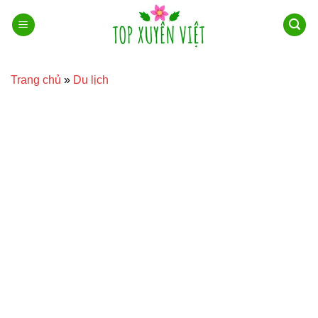
Bỏ
qua
nội
dung
Trang chủ
»
Du lịch