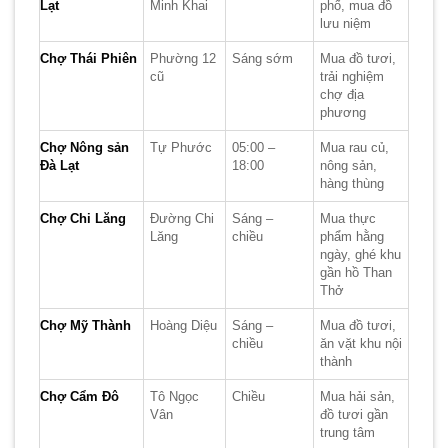
Lạt
Minh Khai
phố, mua đồ
lưu niệm
Chợ Thái Phiên
Phường 12
Sáng sớm
Mua đồ tươi,
cũ
trải nghiệm
chợ địa
phương
Chợ Nông sản
Tự Phước
05:00 –
Mua rau củ,
Đà Lạt
18:00
nông sản,
hàng thùng
Chợ Chi Lăng
Đường Chi
Sáng –
Mua thực
Lăng
chiều
phẩm hằng
ngày, ghé khu
gần hồ Than
Thở
Chợ Mỹ Thành
Hoàng Diệu
Sáng –
Mua đồ tươi,
chiều
ăn vặt khu nội
thành
Chợ Cẩm Đô
Tô Ngọc
Chiều
Mua hải sản,
Vân
đồ tươi gần
trung tâm