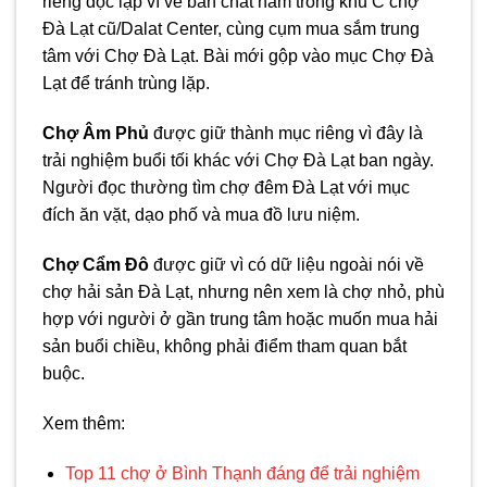
riêng độc lập vì về bản chất nằm trong khu C chợ
Đà Lạt cũ/Dalat Center, cùng cụm mua sắm trung
tâm với Chợ Đà Lạt. Bài mới gộp vào mục Chợ Đà
Lạt để tránh trùng lặp.
Chợ Âm Phủ
được giữ thành mục riêng vì đây là
trải nghiệm buổi tối khác với Chợ Đà Lạt ban ngày.
Người đọc thường tìm chợ đêm Đà Lạt với mục
đích ăn vặt, dạo phố và mua đồ lưu niệm.
Chợ Cẩm Đô
được giữ vì có dữ liệu ngoài nói về
chợ hải sản Đà Lạt, nhưng nên xem là chợ nhỏ, phù
hợp với người ở gần trung tâm hoặc muốn mua hải
sản buổi chiều, không phải điểm tham quan bắt
buộc.
Xem thêm:
Top 11 chợ ở Bình Thạnh đáng để trải nghiệm