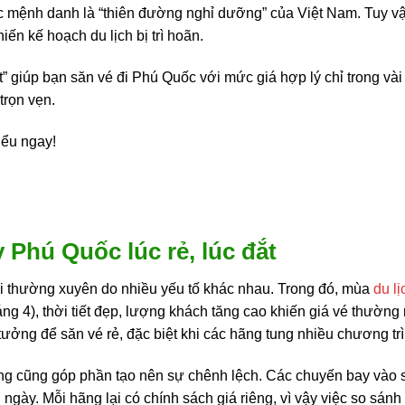
 mệnh danh là “thiên đường nghỉ dưỡng” của Việt Nam. Tuy vậy,
hiến kế hoạch du lịch bị trì hoãn.
t” giúp bạn săn vé đi Phú Quốc với mức giá hợp lý chỉ trong vài
trọn vẹn.
iểu ngay!
 Phú Quốc lúc rẻ, lúc đắt
i thường xuyên do nhiều yếu tố khác nhau. Trong đó, mùa
du lị
g 4), thời tiết đẹp, lượng khách tăng cao khiến giá vé thường
ý tưởng để săn vé rẻ, đặc biệt khi các hãng tung nhiều chương t
ông cũng góp phần tạo nên sự chênh lệch. Các chuyến bay vào
ngày. Mỗi hãng lại có chính sách giá riêng, vì vậy việc so sánh