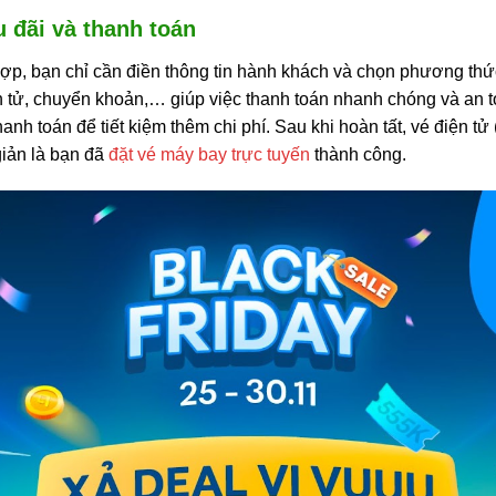
 đãi và thanh toán
p, bạn chỉ cần điền thông tin hành khách và chọn phương thức
n tử, chuyển khoản,… giúp việc thanh toán nhanh chóng và an t
anh toán để tiết kiệm thêm chi phí. Sau khi hoàn tất, vé điện tử
giản là bạn đã
đặt vé máy bay trực tuyến
thành công.