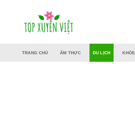
Bỏ
qua
nội
dung
TRANG CHỦ
ẨM THỰC
DU LỊCH
KHỎE