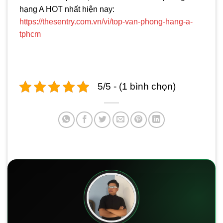
hạng A HOT nhất hiện nay:
https://thesentry.com.vn/vi/top-van-phong-hang-a-
tphcm
5/5 - (1 bình chọn)