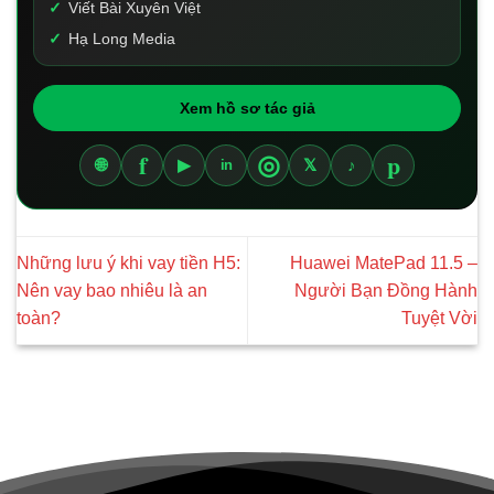
Viết Bài Xuyên Việt
Hạ Long Media
Xem hồ sơ tác giả
f
p
◎
🌐
▶
𝕏
♪
in
Những lưu ý khi vay tiền H5:
Huawei MatePad 11.5 –
Nên vay bao nhiêu là an
Người Bạn Đồng Hành
toàn?
Tuyệt Vời