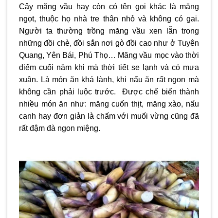
Cây măng vầu hay còn có tên gọi khác là măng
ngọt, thuộc họ nhà tre thân nhỏ và không có gai.
Người ta thường trồng măng vầu xen lẫn trong
những đồi chè, đồi sắn nơi gò đồi cao như ở Tuyên
Quang, Yên Bái, Phú Thọ… Măng vầu mọc vào thời
điểm cuối năm khi mà thời tiết se lạnh và có mưa
xuân. Là món ăn khá lành, khi nấu ăn rất ngon mà
không cần phải luộc trước. Được chế biến thành
nhiều món ăn như: măng cuốn thịt, măng xào, nấu
canh hay đơn giản là chấm với muối vừng cũng đã
rất đậm đà ngon miệng.