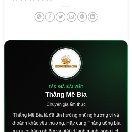
TÁC GIẢ BÀI VIẾT
Thắng Mê Bia
Chuyên gia ẩm thực
Thắng Mê Bia là để tận hưởng những hương vị và
khoảnh khắc yêu thương. Hãy cùng Thắng uống bia
rượu có trách nhiệm và giải trí lành mạnh, sống tích