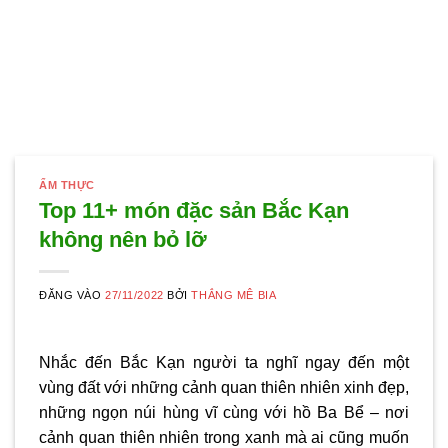
ẨM THỰC
Top 11+ món đặc sản Bắc Kạn
không nên bỏ lỡ
ĐĂNG VÀO
27/11/2022
BỞI
THẮNG MÊ BIA
Nhắc đến Bắc Kạn người ta nghĩ ngay đến một
vùng đất với những cảnh quan thiên nhiên xinh đẹp,
những ngọn núi hùng vĩ cùng với hồ Ba Bể – nơi
cảnh quan thiên nhiên trong xanh mà ai cũng muốn