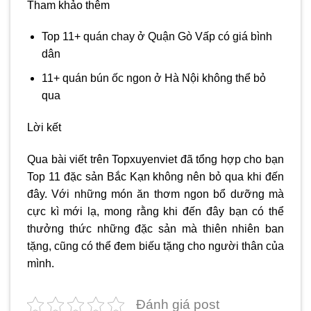
Tham khảo thêm
Top 11+ quán chay ở Quận Gò Vấp có giá bình
dân
11+ quán bún ốc ngon ở Hà Nội không thể bỏ
qua
Lời kết
Qua bài viết trên Topxuyenviet đã tổng hợp cho bạn
Top 11 đặc sản Bắc Kạn không nên bỏ qua khi đến
đây. Với những món ăn thơm ngon bổ dưỡng mà
cực kì mới lạ, mong rằng khi đến đây bạn có thể
thưởng thức những đặc sản mà thiên nhiên ban
tặng, cũng có thể đem biếu tặng cho người thân của
mình.
Đánh giá post