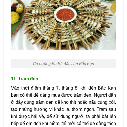
Cá nướng Ba Bể đặc sản Bắc Kạn
11. Trám đen
Vào thời điểm tháng 7, tháng 8, khi đến Bắc Kạn
bạn có thể dễ dàng mua được trám đen. Người dân
ở đây dùng trám đen để kho thịt hoặc nấu cùng xôi,
tạo những hương vị khác lạ, thơm ngon. Trám sau
khi được hái về, để sử dụng người ta phải bắt lên
bếp để om đến khi mềm, thì mới có thể dễ dàng tách