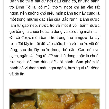
Bánh tro thì ở bất cứ nơi đâu cũng có, nhưng bánh
tro Đình Tổ lại có mùi thơm, ngọt khi ăn vào rất
ngon, nên không khó hiểu món bánh tro này cũng là
một trong những đặc sản của Bắc Ninh. Bánh được
làm từ gạo nếp, nước tro và một ít vôi, bánh được
gói bằng lá chuối hoặc lá dong và sử dụng mật mía.
Để có được món bánh tro trong, thơm người ta lấy
rơm đốt lấy tro rồi đổ vào chậu, hoà với nước vôi để
lắng, sau đó lấy nước trong, bỏ cặn. Gạo nếp vo
sạch, ngâm 4 tiếng rồi để ráo. Lá dong hoặc lá chuối
rửa sạch để ráo dùng để gói bánh. Sản phẩm là
bánh có vị thanh mát, ngọt ngào, hương vị rất riêng
và dễ ăn.