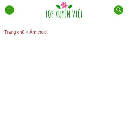
Bỏ
qua
nội
dung
Trang chủ
»
Ẩm thực