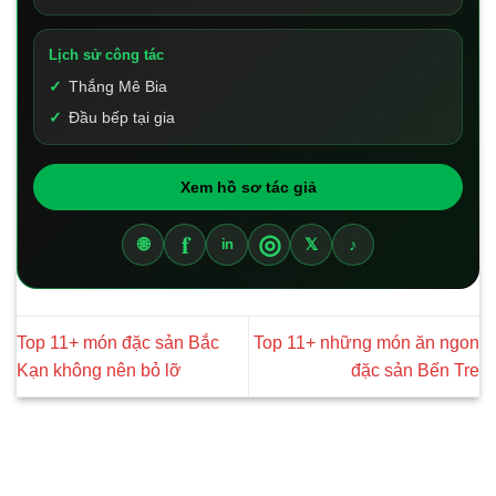
Lịch sử công tác
Thắng Mê Bia
Đầu bếp tại gia
Xem hồ sơ tác giả
f
◎
🌐
𝕏
♪
in
Top 11+ món đặc sản Bắc
Top 11+ những món ăn ngon
Kạn không nên bỏ lỡ
đặc sản Bến Tre