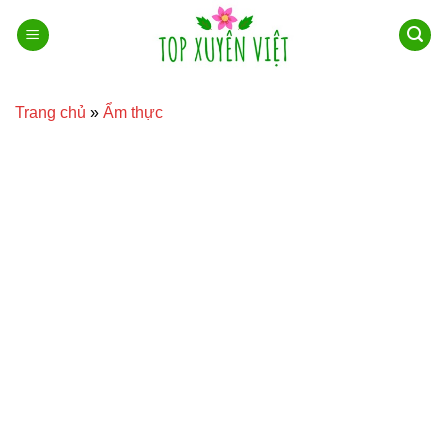
Bỏ
qua
nội
dung
Trang chủ
»
Ẩm thực