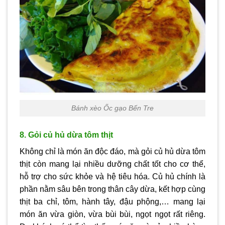
Bánh xèo Ốc gạo Bến Tre
8. Gỏi củ hủ dừa tôm thịt
Không chỉ là món ăn độc đáo, mà gỏi củ hủ dừa tôm
thịt còn mang lại nhiều dưỡng chất tốt cho cơ thể,
hỗ trợ cho sức khỏe và hệ tiêu hóa. Củ hủ chính là
phần nằm sâu bên trong thân cây dừa, kết hợp cùng
thịt ba chỉ, tôm, hành tây, đậu phộng,… mang lại
món ăn vừa giòn, vừa bùi bùi, ngọt ngọt rất riêng.