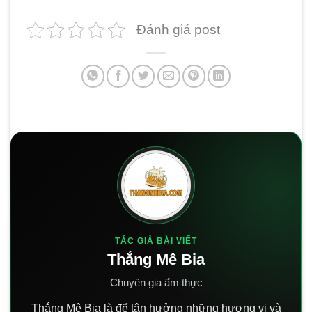
Đánh giá post
TÁC GIẢ BÀI VIẾT
Thắng Mê Bia
Chuyên gia ẩm thực
Thắng Mê Bia là để tận hưởng những hương vị và