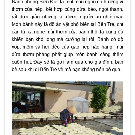
Bánh phồng Sơn Đốc là một món ngon có hương vị
thơm của nếp, kết hợp cùng dừa béo, ngọt thanh,
rất đơn giản nhưng lại được người ăn nhớ mãi.
Món bánh này là đồ ăn vặt phổ biến tại Bến Tre, chỉ
cần từ xa nghe mùi thơm của bánh thôi là cũng đủ
khiến bạn khó lòng mà cưỡng lại rồi. Bánh có độ
xốp, mềm và hơi dẻo của gạo nếp hảo hạng, mùi
dừa thơm phảng phất giúp món bánh càng thêm
cuốn hút. Đây sẽ là gợi làm quà cho gia đình, bạn
bè sau khi đi Bến Tre về mà bạn không nên bỏ qua.