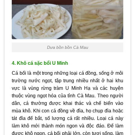
Dưa bồn bồn Cà Mau
4. Khô cá sặc bổi U Minh
Cá bổi là một trong những loại cá đồng, sống ở môi
trường nước ngọt, tập trung nhiều nhất ở hai khu
vực là vùng rừng tràm U Minh Hạ và các huyện
thuộc vùng ngọt hóa của tỉnh Cà Mau. Theo người
dân, cá thường được khai thác và chế biến vào
mùa khô. Khi con cá đồng về đìa, họ chụp đìa hoặc
tát đìa để bắt, số lượng cá rất nhiều. Loại cá này
làm khô mới thành món ngon và độc đáo. Để làm
được khô ngon, cá bổi phải lớn, còn tươi sống, làm