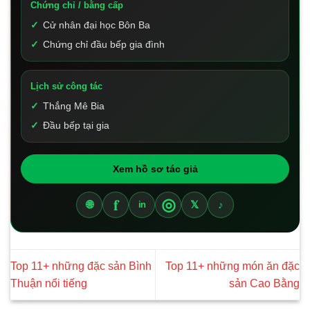
Chứng chỉ / bằng cấp
Cử nhân đại học Bôn Ba
Chứng chỉ đầu bếp gia đình
Lịch sử công tác
Thắng Mê Bia
Đầu bếp tại gia
Xem hồ sơ tác giả
f
◎
🌐
𝕏
♪
in
Top 11+ những đặc sản Bình
Top 11+ những món ăn đặc
Thuận nổi tiếng
sản Cao Bằng