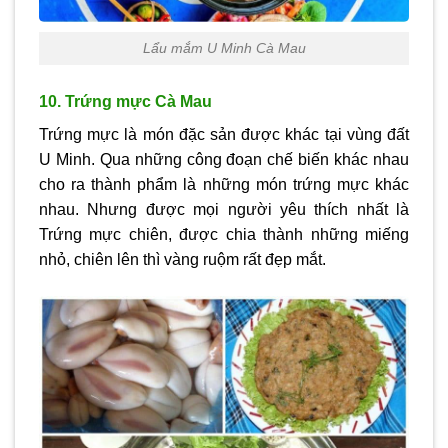
Lẩu mắm U Minh Cà Mau
10. Trứng mực Cà Mau
Trứng mực là món đặc sản được khác tại vùng đất
U Minh. Qua những công đoạn chế biến khác nhau
cho ra thành phẩm là những món trứng mực khác
nhau. Nhưng được mọi người yêu thích nhất là
Trứng mực chiên, được chia thành những miếng
nhỏ, chiên lên thì vàng ruộm rất đẹp mắt.