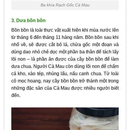
Ba khía Rạch Gốc Cà Mau
3. Dưa bồn bồn
Bồn bồn là loài thực vật xuất hiện khi mùa nước lên
từ tháng 6 đến tháng 11 hàng năm. Bồn bồn sau khi
nhổ về, sẽ được cắt bỏ lá, chừa gốc một đoạn và
dùng dao nhỏ chẻ dọc một phần ba thân để tách lấy
lõi non – là phần ăn được của cây bồn bồn để làm
dưa chua. Người Cà Mau còn dùng lõi non để chấm
cá kho, xào tép, nhúng lẩu, nấu canh chua. Từ loài
cỏ mọc hoang, nay cây bồn bồn trở thành một trong
những đặc sản của Cà Mau được nhiều người biết
đến.