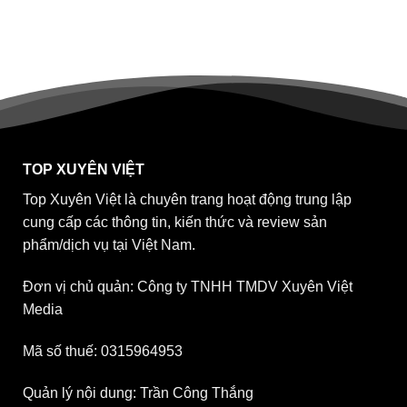
TOP XUYÊN VIỆT
Top Xuyên Việt là chuyên trang hoạt động trung lập
cung cấp các thông tin, kiến thức và review sản
phẩm/dịch vụ tại Việt Nam.
Đơn vị chủ quản: Công ty TNHH TMDV Xuyên Việt
Media
Mã số thuế: 0315964953
Quản lý nội dung: Trần Công Thắng