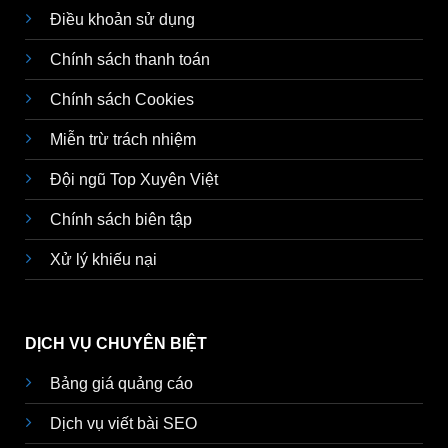
Điều khoản sử dụng
Chính sách thanh toán
Chính sách Cookies
Miễn trừ trách nhiệm
Đội ngũ Top Xuyên Việt
Chính sách biên tập
Xử lý khiếu nại
DỊCH VỤ CHUYÊN BIỆT
Bảng giá quảng cáo
Dịch vụ viết bài SEO