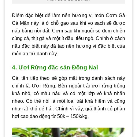
Điểm đặc biệt để làm nên hương vị món Cơm Gà
Cá Mặn này là ở chỗ gạo sau khi vo sạch sẽ được
nấu bằng nồi đất. Cơm sau khi nguội sẽ đem chiên
cùng cá, thịt gà và một ít dầu, tiêu ngò. Chính ở cách
nấu đặc biệt này đã tạo nên hương vị đặc biệt của
món ăn trứ danh này.
4. Ươi Rừng đặc sản Đồng Nai
Cái tên tiếp theo sẽ góp mặt trong danh sách này
chính là Ươi Rừng. Bên ngoài trái ươi rừng trông
khá nhỏ, có màu nâu và có một lớp vỏ khá nhăn
nheo. Có thể nói là một loại trái khá hiếm và cũng
như rất khó để hái. Chính vì vậy, giá thành có phần
hơi cao dao động từ 50k – 150k/kg.