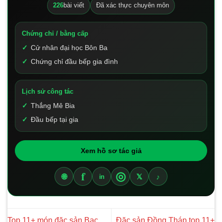
226
bài viết
Đã xác thực chuyên môn
Chứng chỉ / bằng cấp
Cử nhân đại học Bôn Ba
Chứng chỉ đầu bếp gia đình
Lịch sử công tác
Thắng Mê Bia
Đầu bếp tại gia
Xem hồ sơ tác giả
f
◎
🌐
𝕏
♪
in
Top 11+ món đặc sản Bạc
Đặc sản Đồng Tháp top 11+