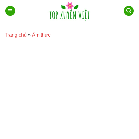
Bỏ
qua
nội
dung
Trang chủ
»
Ẩm thực