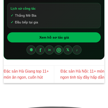
Lịch sử công tác
Thắng Mê Bia
Đầu bếp tại gia
Xem hồ sơ tác giả
f
◎
🌐
𝕏
♪
in
Đặc sản Hà Giang top 11+
Đặc sản Hà Nội: 11+ món
món ăn ngon, cuốn hút
ngon tinh túy đầy hấp dẫn