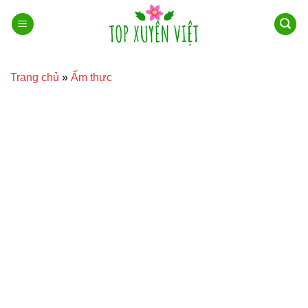
Bỏ
qua
nội
dung
Trang chủ
»
Ẩm thực