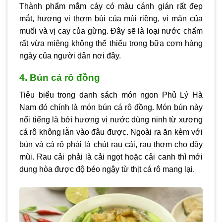
Thành phẩm mắm cáy có màu cánh gián rất đẹp
mắt, hương vị thơm bùi của mùi riềng, vị mặn của
muối và vị cay của gừng. Đây sẽ là loại nước chấm
rất vừa miệng không thể thiếu trong bữa cơm hàng
ngày của người dân nơi đây.
4. Bún cá rô đồng
Tiêu biểu trong danh sách món ngon Phủ Lý Hà
Nam đó chính là món bún cá rô đồng. Món bún này
nổi tiếng là bởi hương vị nước dùng ninh từ xương
cá rô không lẫn vào đâu được. Ngoài ra ăn kèm với
bún và cá rô phải là chút rau cải, rau thơm cho dậy
mùi. Rau cải phải là cải ngọt hoặc cải canh thì mới
dung hòa được độ béo ngậy từ thịt cá rô mang lại.