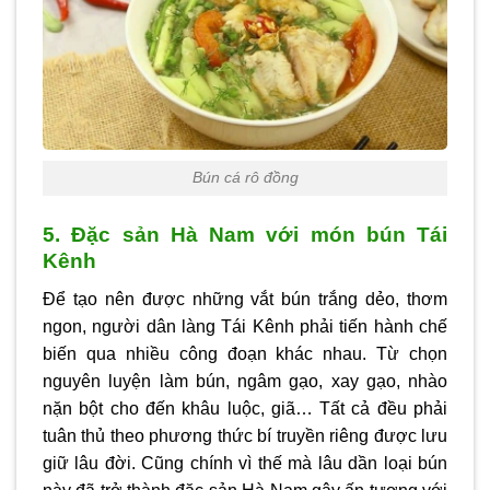
Bún cá rô đồng
5. Đặc sản Hà Nam với món bún Tái
Kênh
Để tạo nên được những vắt bún trắng dẻo, thơm
ngon, người dân làng Tái Kênh phải tiến hành chế
biến qua nhiều công đoạn khác nhau. Từ chọn
nguyên luyện làm bún, ngâm gạo, xay gạo, nhào
nặn bột cho đến khâu luộc, giã… Tất cả đều phải
tuân thủ theo phương thức bí truyền riêng được lưu
giữ lâu đời. Cũng chính vì thế mà lâu dần loại bún