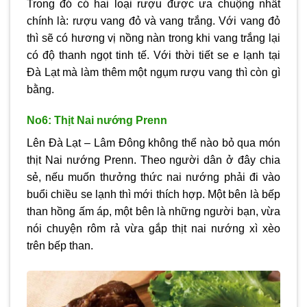
Trong đó có hai loại rượu được ưa chuộng nhất
chính là: rượu vang đỏ và vang trắng. Với vang đỏ
thì sẽ có hương vị nồng nàn trong khi vang trắng lại
có độ thanh ngọt tinh tế. Với thời tiết se e lạnh tại
Đà Lạt mà làm thêm một ngụm rượu vang thì còn gì
bằng.
No6: Thịt Nai nướng Prenn
Lên Đà Lạt – Lâm Đông không thể nào bỏ qua món
thịt Nai nướng Prenn. Theo người dân ở đây chia
sẻ, nếu muốn thưởng thức nai nướng phải đi vào
buổi chiều se lạnh thì mới thích hợp. Một bên là bếp
than hồng ấm áp, một bên là những người bạn, vừa
nói chuyện rôm rả vừa gắp thịt nai nướng xì xèo
trên bếp than.