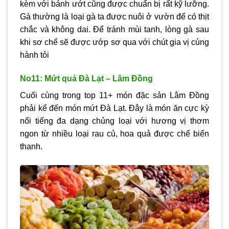
kèm với bánh ướt cũng được chuẩn bị rất kỹ lưỡng.
Gà thường là loại gà ta được nuôi ở vườn để có thịt
chắc và không dai. Để tránh mùi tanh, lòng gà sau
khi sơ chế sẽ được ướp sơ qua với chút gia vị cùng
hành tỏi
No11: Mứt quả Đà Lạt – Lâm Đồng
Cuối cùng trong top 11+ món đặc sản Lâm Đồng
phải kể đến món mứt Đà Lạt. Đây là món ăn cực kỳ
nổi tiếng đa dạng chủng loại với hương vị thơm
ngon từ nhiều loại rau củ, hoa quả được chế biến
thanh.