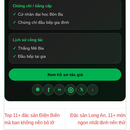
Chứng chỉ / bằng cấp
Cử nhân đại học Bôn Ba
Chứng chỉ đầu bếp gia đình
Lịch sử công tác
Thắng Mê Bia
Đầu bếp tại gia
Xem hồ sơ tác giả
f
◎
🌐
𝕏
♪
in
Top 11+ đặc sản Điện Biên
Đặc sản Long An, 11+ món
mà bạn không nên bỏ lỡ
ngon nhất định nên thử