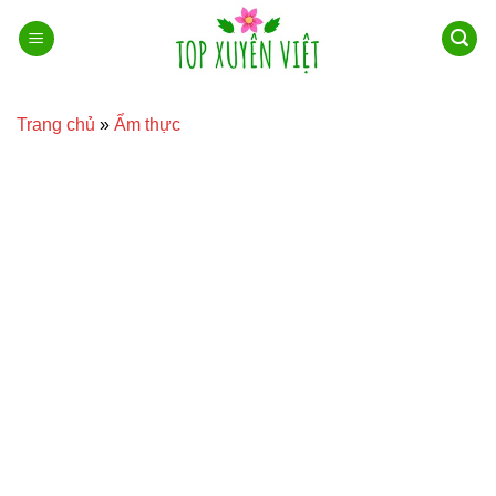
Bỏ
qua
nội
dung
Trang chủ
»
Ẩm thực