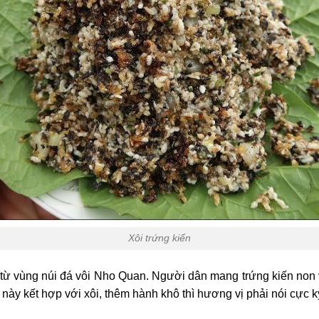
Xôi trứng kiến
từ vùng núi đá vôi Nho Quan. Người dân mang trứng kiến non 
n này kết hợp với xôi, thêm hành khô thì hương vị phải nói cực 