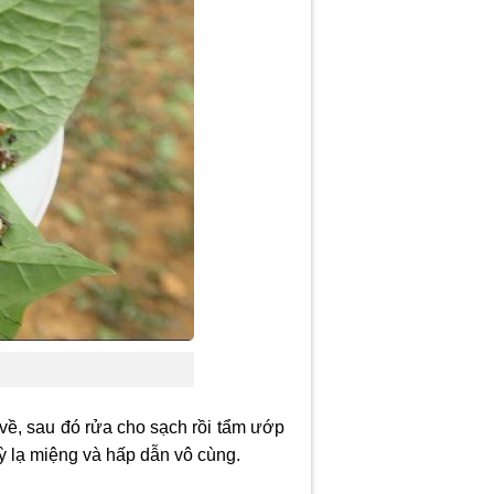
về, sau đó rửa cho sạch rồi tẩm ướp
kỳ lạ miệng và hấp dẫn vô cùng.