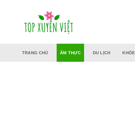
Bỏ
qua
nội
dung
TRANG CHỦ
ẨM THỰC
DU LỊCH
KHỎE