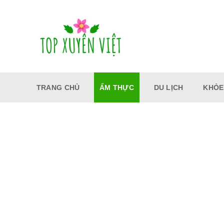
Bỏ
qua
nội
dung
TRANG CHỦ
ẨM THỰC
DU LỊCH
KHỎE