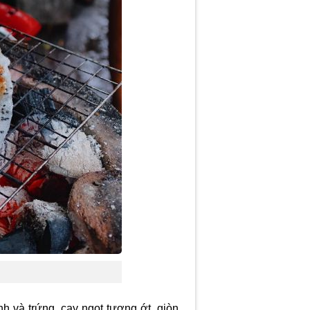
 và trứng, cay ngọt tương ớt, giòn