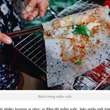
Bánh tráng mắm ruốc
 nhiều hương vị như: vị đậm đà mắm ruốc, béo ngậy mỡ hành