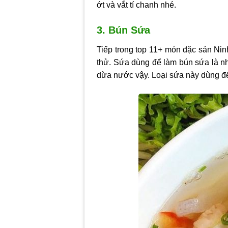
ớt và vắt tí chanh nhé.
3. Bún Sứa
Tiếp trong top 11+ món đặc sản Nin
thử. Sứa dùng để làm bún sứa là nh
dừa nước vậy. Loại sứa này dùng để