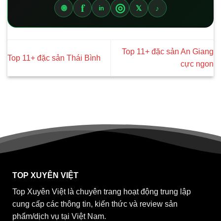
f
◎
🌐
𝕏
♪
in
Top 11+ đặc sản An Giang
Top 11+ đặc sản Thái Bình
cực ngon
TOP XUYÊN VIỆT
Top Xuyên Việt là chuyên trang hoạt động trung lập
cung cấp các thông tin, kiến thức và review sản
phẩm/dịch vụ tại Việt Nam.