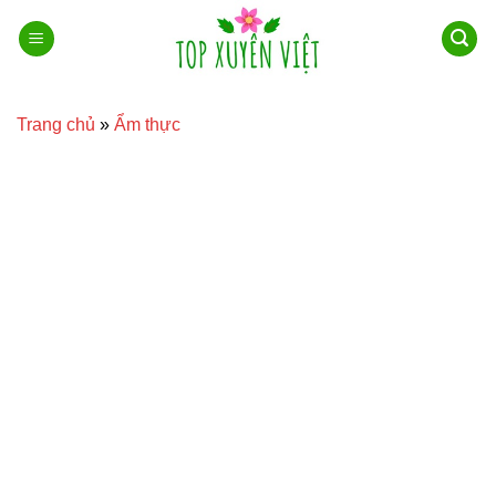
Bỏ
qua
nội
dung
Trang chủ
»
Ẩm thực