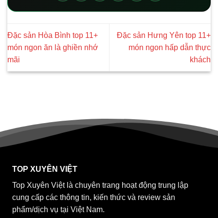
Đặc sản Hòa Bình top 11+
Đặc sản Hưng Yên top 11+
món ngon ăn là ghiền nhớ
món ngon hấp dẫn thực
mãi
khách
TOP XUYÊN VIỆT
Top Xuyên Việt là chuyên trang hoạt động trung lập
cung cấp các thông tin, kiến thức và review sản
phẩm/dịch vụ tại Việt Nam.