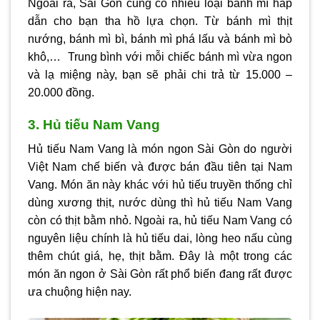
Ngoài ra, Sài Gòn cũng có nhiều loại bánh mì hấp
dẫn cho bạn tha hồ lựa chọn. Từ bánh mì thịt
nướng, bánh mì bì, bánh mì phá lấu và bánh mì bò
khô,… Trung bình với mỗi chiếc bánh mì vừa ngon
và lạ miệng này, bạn sẽ phải chi trả từ 15.000 –
20.000 đồng.
3. Hủ tiếu Nam Vang
Hủ tiếu Nam Vang là món ngon Sài Gòn do người
Việt Nam chế biến và được bán đầu tiên tại Nam
Vang. Món ăn này khác với hủ tiếu truyền thống chỉ
dùng xương thịt, nước dùng thì hủ tiếu Nam Vang
còn có thịt bằm nhỏ. Ngoài ra, hủ tiếu Nam Vang có
nguyên liệu chính là hủ tiếu dai, lòng heo nấu cùng
thêm chút giá, hẹ, thịt bằm. Đây là một trong các
món ăn ngon ở Sài Gòn rất phổ biến đang rất được
ưa chuộng hiện nay.