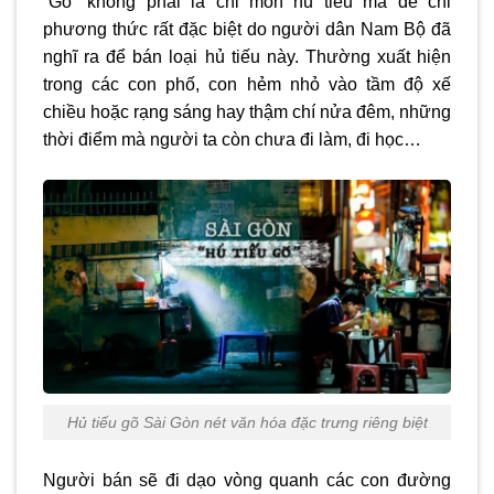
“Gõ” không phải là chỉ món hủ tiếu mà để chỉ
phương thức rất đặc biệt do người dân Nam Bộ đã
nghĩ ra để bán loại hủ tiếu này. Thường xuất hiện
trong các con phố, con hẻm nhỏ vào tầm độ xế
chiều hoặc rạng sáng hay thậm chí nửa đêm, những
thời điểm mà người ta còn chưa đi làm, đi học…
Hủ tiếu gõ Sài Gòn nét văn hóa đặc trưng riêng biệt
Người bán sẽ đi dạo vòng quanh các con đường