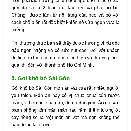
món phá lấu nướng, chiên đều ngon. Phá lấu ở Sài
gòn đa số là 2 loại phá lấu heo và phá lấu bò.
Chúng được làm từ nội tạng của heo và bò với
cách chế biến rất đặc biệt khiến nó vừa ngon vừa lạ
miệng.
Khi thưởng thức bạn sẽ thấy được hương vị rất độc
đáo ngon miệng và có sức hút cao. Đối với khách
du lịch họ luôn tò mò muốn tìm hiểu và thưởng thức
qua khi đến với thành phố Hồ Chí Minh.
5. Gỏi khô bò Sài Gòn
Gỏi khô bò Sài Gòn món ăn vặt của rất nhiều người
yêu thích. Món ăn này có vị chua chua của nước
mắm, vị béo bùi của gan, đu đủ dai giòn. Ăn gỏi với
bánh phồng tôm mằn mặn, rau răm, thêm tương ớt
cay nồng sẽ là một món ăn vặt mà bạn không thể
nào dừng lại được.