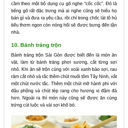
cầm theo một bộ dụng cụ gõ nghe “cốc cốc”. Đó là
tiếng gõ rất đặc trưng mà ai nghe cũng sẽ hiểu họ
bán gì và đưa ra yêu cầu, rồi chỉ trong chốc lát tô hủ
tiếu thơm ngon còn nóng hổi sẽ được bưng đến tận
nhà.
10. Bánh tráng trộn
Bánh tráng trộn Sài Gòn được biết đến là món ăn
vặt, làm từ bánh tráng phơi sương, cắt từng sợi
nhỏ. Khi ăn sẽ trộn cùng với xoài xanh bào sợi, rau
răm cắt nhỏ và rắc thêm chút muối tôm Tây Ninh, vắt
một chút nước tắc. Thêm một chút mỡ hành phi với
đậu phộng và chút tép rang cho hương vị đậm đà
hơn. Ngoài ra thì món này cũng sẽ được ăn cùng
trứng cút luộc và vài sợi khô bò.