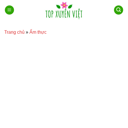
Bỏ
qua
nội
dung
Trang chủ
»
Ẩm thực