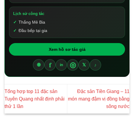
Lịch sử công tác
Thắng Mê Bia
Đầu bếp tại gia
Xem hồ sơ tác giả
f
◎
🌐
𝕏
♪
in
Tổng hợp top 11 đặc sản
Đặc sản Tiền Giang – 11
Tuyên Quang nhất định phải
món mang đậm vị đồng bằng
thử 1 lần
sông nước