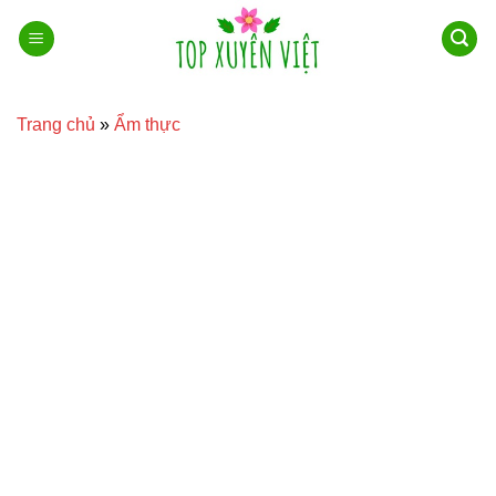
Bỏ
qua
nội
dung
Trang chủ
»
Ẩm thực