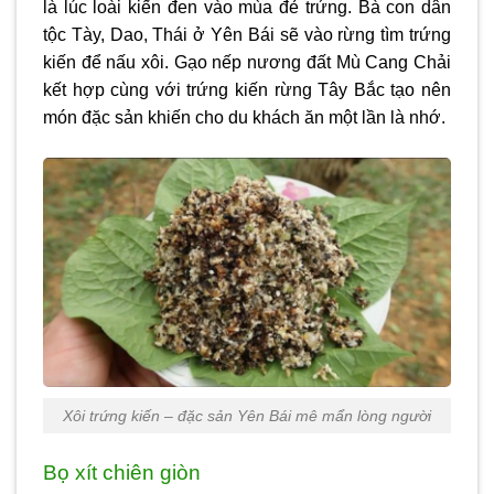
là lúc loài kiến đen vào mùa đẻ trứng. Bà con dân
tộc Tày, Dao, Thái ở Yên Bái sẽ vào rừng tìm trứng
kiến để nấu xôi. Gạo nếp nương đất Mù Cang Chải
kết hợp cùng với trứng kiến rừng Tây Bắc tạo nên
món đặc sản khiến cho du khách ăn một lần là nhớ.
Xôi trứng kiến – đặc sản Yên Bái mê mẩn lòng người
Bọ xít chiên giòn