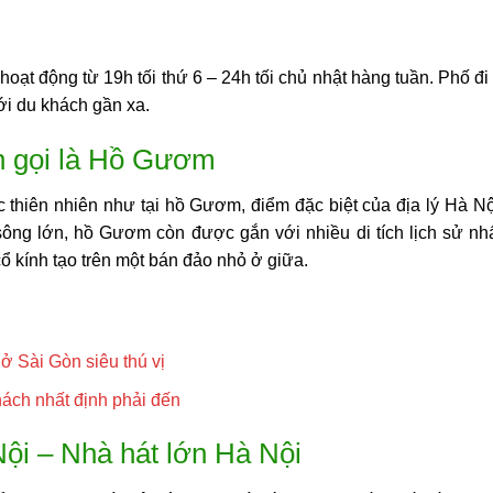
ạt động từ 19h tối thứ 6 – 24h tối chủ nhật hàng tuần. Phố đi
ới du khách gần xa.
n gọi là Hồ Gươm
 thiên nhiên như tại hồ Gươm, điểm đặc biệt của địa lý Hà Nội
sông lớn, hồ Gươm còn được gắn với nhiều di tích lịch sử n
cổ kính tạo trên một bán đảo nhỏ ở giữa.
 ở Sài Gòn siêu thú vị
hách nhất định phải đến
Nội – Nhà hát lớn Hà Nội