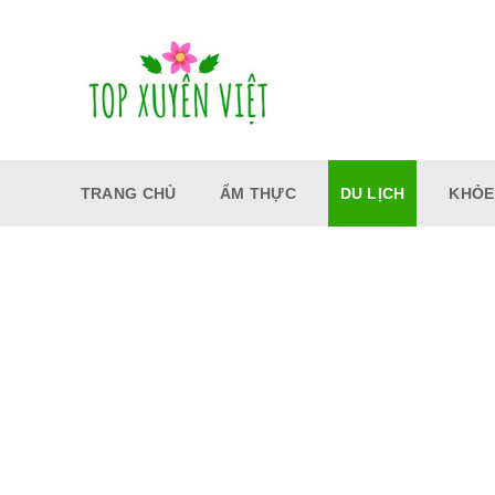
Bỏ
qua
nội
dung
TRANG CHỦ
ẨM THỰC
DU LỊCH
KHỎE