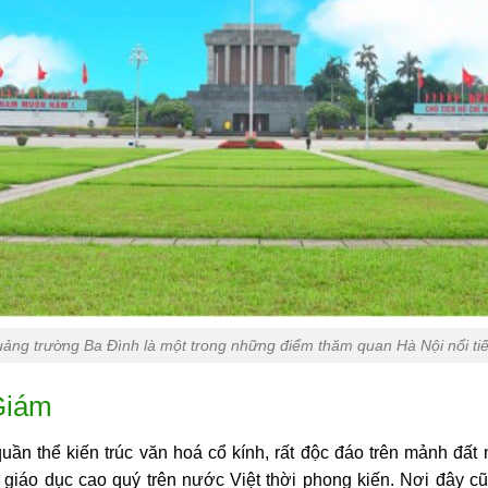
ảng trường Ba Đình là một trong những điểm thăm quan Hà Nội nổi ti
Giám
ần thể kiến trúc văn hoá cổ kính, rất độc đáo trên mảnh đấ
n giáo dục cao quý trên nước Việt thời phong kiến. Nơi đây 