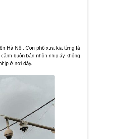
đến Hà Nội. Con phố xưa kia từng là
g cảnh buôn bán nhộn nhịp ấy không
hịp ở nơi đây.