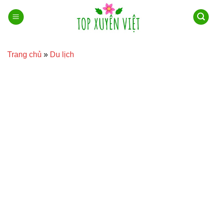
Bỏ
qua
nội
dung
Trang chủ
»
Du lịch