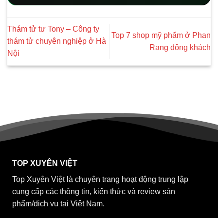
Thám tử tư Tony – Công ty
Top 7 shop mỹ phẩm ở Phan
thám tử chuyên nghiệp ở Hà
Rang đông khách
Nội
TOP XUYÊN VIỆT
Top Xuyên Việt là chuyên trang hoạt động trung lập
cung cấp các thông tin, kiến thức và review sản
phẩm/dịch vụ tại Việt Nam.