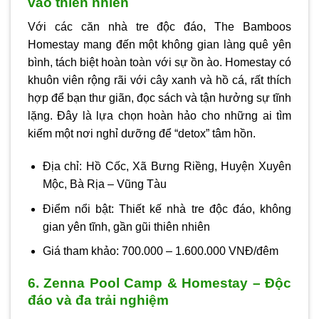
vào thiên nhiên
Với các căn nhà tre độc đáo, The Bamboos
Homestay mang đến một không gian làng quê yên
bình, tách biệt hoàn toàn với sự ồn ào. Homestay có
khuôn viên rộng rãi với cây xanh và hồ cá, rất thích
hợp để bạn thư giãn, đọc sách và tận hưởng sự tĩnh
lặng. Đây là lựa chọn hoàn hảo cho những ai tìm
kiếm một nơi nghỉ dưỡng để “detox” tâm hồn.
Địa chỉ: Hồ Cốc, Xã Bưng Riềng, Huyện Xuyên
Mộc, Bà Rịa – Vũng Tàu
Điểm nổi bật: Thiết kế nhà tre độc đáo, không
gian yên tĩnh, gần gũi thiên nhiên
Giá tham khảo: 700.000 – 1.600.000 VNĐ/đêm
6. Zenna Pool Camp & Homestay – Độc
đáo và đa trải nghiệm