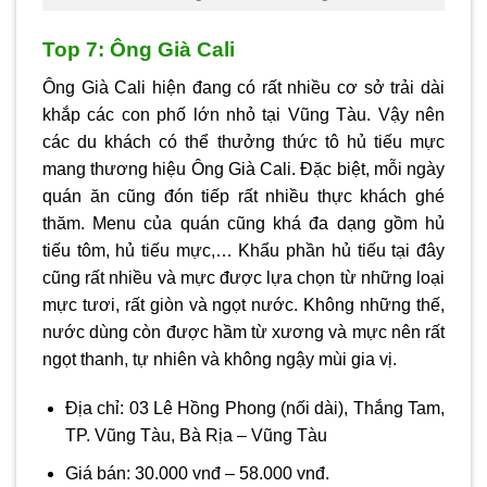
Top 7: Ông Già Cali
Ông Già Cali hiện đang có rất nhiều cơ sở trải dài
khắp các con phố lớn nhỏ tại Vũng Tàu. Vậy nên
các du khách có thể thưởng thức tô hủ tiếu mực
mang thương hiệu Ông Già Cali. Đặc biệt, mỗi ngày
quán ăn cũng đón tiếp rất nhiều thực khách ghé
thăm. Menu của quán cũng khá đa dạng gồm hủ
tiếu tôm, hủ tiếu mực,… Khẩu phần hủ tiếu tại đây
cũng rất nhiều và mực được lựa chọn từ những loại
mực tươi, rất giòn và ngọt nước. Không những thế,
nước dùng còn được hầm từ xương và mực nên rất
ngọt thanh, tự nhiên và không ngậy mùi gia vị.
Địa chỉ: 03 Lê Hồng Phong (nối dài), Thắng Tam,
TP. Vũng Tàu, Bà Rịa – Vũng Tàu
Giá bán: 30.000 vnđ – 58.000 vnđ.