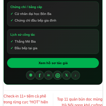
Chứng chỉ / bằng cấp
Cử nhân đại học Bôn Ba
Chứng chỉ đầu bếp gia đình
Lịch sử công tác
Thắng Mê Bia
Đầu bếp tại gia
Xem hồ sơ tác giả
f
◎
🌐
𝕏
♪
in
Check-in 11+ tiệm cà phê
Top 11 quán bún dọc mùng
trong rừng cực “HOT” hiện
Hà Nội ngon khó cưỡng