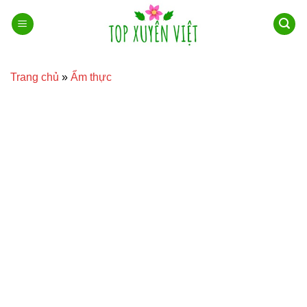
Bỏ
qua
nội
dung
Trang chủ
»
Ẩm thực