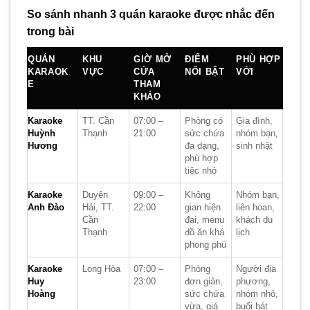
So sánh nhanh 3 quán karaoke được nhắc đến
trong bài
QUÁN
KHU
GIỜ MỞ
ĐIỂM
PHÙ HỢP
KARAOK
VỰC
CỬA
NỔI BẬT
VỚI
E
THAM
KHẢO
Karaoke
TT. Cần
07:00 –
Phòng có
Gia đình,
Huỳnh
Thạnh
21:00
sức chứa
nhóm bạn,
Hương
đa dạng,
sinh nhật
phù hợp
tiệc nhỏ
Karaoke
Duyên
09:00 –
Không
Nhóm bạn,
Anh Đào
Hải, TT.
22:00
gian hiện
liên hoan,
Cần
đại, menu
khách du
Thạnh
đồ ăn khá
lịch
phong phú
Karaoke
Long Hòa
07:00 –
Phòng
Người địa
Huy
23:00
đơn giản,
phương,
Hoàng
sức chứa
nhóm nhỏ,
vừa, giá
buổi hát