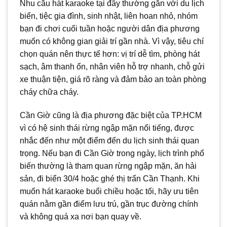
Nhu cầu hát karaoke tại đây thường gắn với du lịch
biển, tiệc gia đình, sinh nhật, liên hoan nhỏ, nhóm
bạn đi chơi cuối tuần hoặc người dân địa phương
muốn có không gian giải trí gần nhà. Vì vậy, tiêu chí
chọn quán nên thực tế hơn: vị trí dễ tìm, phòng hát
sạch, âm thanh ổn, nhân viên hỗ trợ nhanh, chỗ gửi
xe thuận tiện, giá rõ ràng và đảm bảo an toàn phòng
cháy chữa cháy.
Cần Giờ cũng là địa phương đặc biệt của TP.HCM
vì có hệ sinh thái rừng ngập mặn nổi tiếng, được
nhắc đến như một điểm đến du lịch sinh thái quan
trọng. Nếu bạn đi Cần Giờ trong ngày, lịch trình phổ
biến thường là tham quan rừng ngập mặn, ăn hải
sản, đi biển 30/4 hoặc ghé thị trấn Cần Thạnh. Khi
muốn hát karaoke buổi chiều hoặc tối, hãy ưu tiên
quán nằm gần điểm lưu trú, gần trục đường chính
và không quá xa nơi bạn quay về.