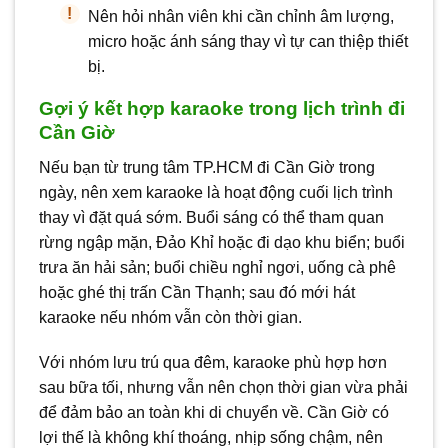
Nên hỏi nhân viên khi cần chỉnh âm lượng,
micro hoặc ánh sáng thay vì tự can thiệp thiết
bị.
Gợi ý kết hợp karaoke trong lịch trình đi
Cần Giờ
Nếu bạn từ trung tâm TP.HCM đi Cần Giờ trong
ngày, nên xem karaoke là hoạt động cuối lịch trình
thay vì đặt quá sớm. Buổi sáng có thể tham quan
rừng ngập mặn, Đảo Khỉ hoặc đi dạo khu biển; buổi
trưa ăn hải sản; buổi chiều nghỉ ngơi, uống cà phê
hoặc ghé thị trấn Cần Thạnh; sau đó mới hát
karaoke nếu nhóm vẫn còn thời gian.
Với nhóm lưu trú qua đêm, karaoke phù hợp hơn
sau bữa tối, nhưng vẫn nên chọn thời gian vừa phải
để đảm bảo an toàn khi di chuyển về. Cần Giờ có
lợi thế là không khí thoáng, nhịp sống chậm, nên