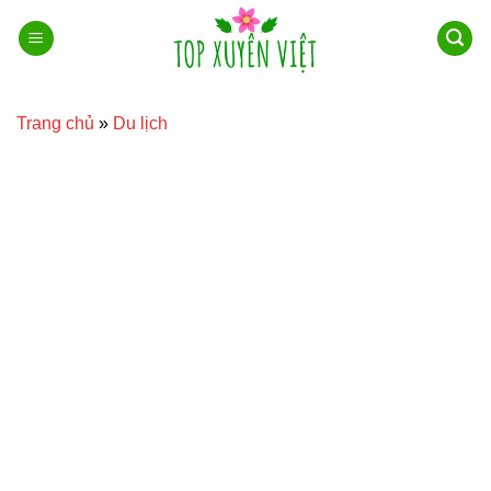
Bỏ
qua
nội
dung
Trang chủ
»
Du lịch