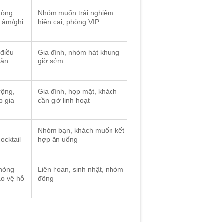
hòng
Nhóm muốn trải nghiệm
c âm/ghi
hiện đại, phòng VIP
 điều
Gia đình, nhóm hát khung
 ăn
giờ sớm
rộng,
Gia đình, họp mặt, khách
p gia
cần giờ linh hoạt
Nhóm bạn, khách muốn kết
ocktail
hợp ăn uống
phòng
Liên hoan, sinh nhật, nhóm
ảo vệ hỗ
đông