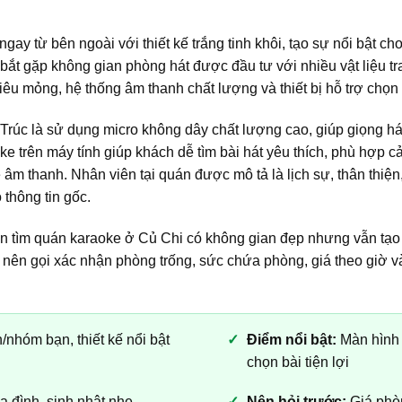
gay từ bên ngoài với thiết kế trắng tinh khôi, tạo sự nổi bật ch
ắt gặp không gian phòng hát được đầu tư với nhiều vật liệu tra
iêu mỏng, hệ thống âm thanh chất lượng và thiết bị hỗ trợ chọn 
úc là sử dụng micro không dây chất lượng cao, giúp giọng hát 
e trên máy tính giúp khách dễ tìm bài hát yêu thích, phù hợp 
m thanh. Nhân viên tại quán được mô tả là lịch sự, thân thiện,
 thông tin gốc.
n tìm quán karaoke ở Củ Chi có không gian đẹp nhưng vẫn tạo 
nên gọi xác nhận phòng trống, sức chứa phòng, giá theo giờ và 
/nhóm bạn, thiết kế nổi bật
Điểm nổi bật:
Màn hình 
chọn bài tiện lợi
 đình, sinh nhật nhẹ
Nên hỏi trước:
Giá phòn