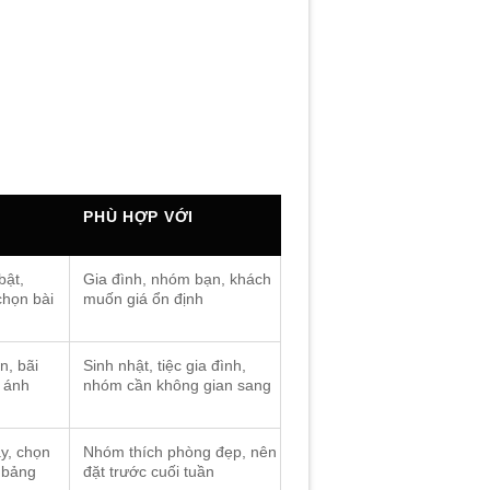
PHÙ HỢP VỚI
bật,
Gia đình, nhóm bạn, khách
chọn bài
muốn giá ổn định
n, bãi
Sinh nhật, tiệc gia đình,
 ánh
nhóm cần không gian sang
ẫy, chọn
Nhóm thích phòng đẹp, nên
 bảng
đặt trước cuối tuần