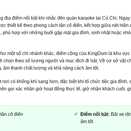
 địa điểm nổi bật khi nhắc đến quán karaoke tại Củ Chi. Ngay
c thiết kế theo phong cách tân cổ điển, kết hợp giữa nét hiện
, phù hợp với những buổi gặp mặt gia đình, sinh nhật hoặc n
như một số chi nhánh khác, điểm cộng của KingDom là khu vực 
h chọn theo số lượng người và mục đích đi hát. Về cơ sở vật
, âm thanh chất lượng và khả năng cách âm tốt.
i có không khí sang hơn, đặc biệt khi tổ chức tiệc gia đình, s
 nên gọi xác nhận giờ hoạt động thực tế, giờ nhận khách cuối,
 tân cổ điển
Điểm nổi bật:
Bãi xe rộ
âm tốt