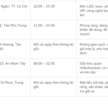
ị Ngần, TT. Củ Chi
10:00 – 23:30
Đèn LED, laser, p
VIP, công nghệ lọ
âm
 2, Tân Phú Trung
11:00 – 21:00
Phòng rộng, bảng
khiển dễ dùng, đồ
nhanh
nh Hương, Tân
Mở cả ngày theo thông tin
Không gian sạch, 
ội
gốc
giá hợp lý, phù hợ
đình
 15, An Nhơn Tây
08:00 – 22:00
Gần khu quán
nhậu/bar/pub, có c
và trái cây
hị Phua, Trung
Mở cả ngày theo thông tin
Mặt tiền nổi bật, 
gốc
rộng, sân khấu, b
trợ giữ xe