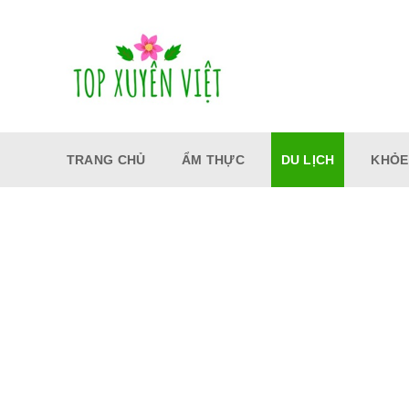
Bỏ
qua
nội
dung
TRANG CHỦ
ẨM THỰC
DU LỊCH
KHỎE