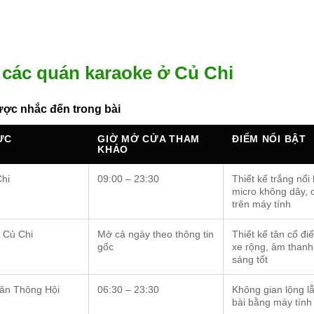
các quán karaoke ở Củ Chi
ợc nhắc đến trong bài
ỰC
GIỜ MỞ CỬA THAM
ĐIỂM NỔI BẬT
KHẢO
Chi
09:00 – 23:30
Thiết kế trắng nổi 
micro không dây, 
trên máy tính
. Củ Chi
Mở cả ngày theo thông tin
Thiết kế tân cổ điể
gốc
xe rộng, âm thanh
sáng tốt
ân Thông Hội
06:30 – 23:30
Không gian lộng l
bài bằng máy tính