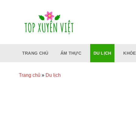
Bỏ
qua
nội
dung
TRANG CHỦ
ẨM THỰC
DU LỊCH
KHỎE
Trang chủ
»
Du lịch