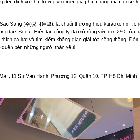
g đến dịch vụ chất lượng với mức giá phải chăng mà còn sở h
 Sao Sáng (주)빛나는별), là chuỗi thương hiệu karaoke nổi tiếng
 Hongdae, Seoul. Hiện tại, công ty đã mở rộng với hơn 250 cửa 
u thích ca hát và tìm kiếm không gian giải tỏa căng thẳng. Đ
hó quên bên những người thân yêu!
all, 11 Sư Vạn Hạnh, Phường 12, Quận 10, TP. Hồ Chí Minh