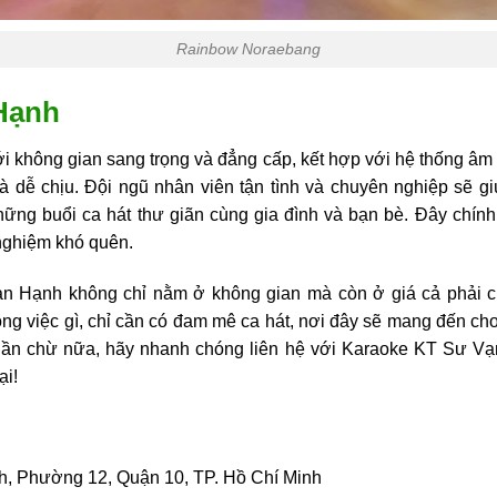
Rainbow Noraebang
Hạnh
 không gian sang trọng và đẳng cấp, kết hợp với hệ thống âm
 dễ chịu. Đội ngũ nhân viên tận tình và chuyên nghiệp sẽ giú
ững buổi ca hát thư giãn cùng gia đình và bạn bè. Đây chính 
nghiệm khó quên.
 Hạnh không chỉ nằm ở không gian mà còn ở giá cả phải ch
ông việc gì, chỉ cần có đam mê ca hát, nơi đây sẽ mang đến c
hần chừ nữa, hãy nhanh chóng liên hệ với Karaoke KT Sư Vạ
ại!
, Phường 12, Quận 10, TP. Hồ Chí Minh