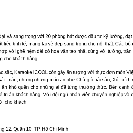
ại và sang trọng với 20 phòng hát được đầu tư kỹ lưỡng, đạt
t liệu tinh tế, mang lại vẻ đẹp sang trọng cho nội thất. Các bộ
ợp với ghế nệm dài có hoa văn tao nhã, cùng với tường, trần và
ng cho khách hàng.
ặc sắc, Karaoke iCOOL còn gây ấn tượng với thực đơn món Việt
đa sắc màu, nhưng những món ăn như Chả giò hải sản, Xúc xích
 ấn khó quên cho những ai đã từng thưởng thức. Bên cạnh 
ể tri ân khách hàng. Với đội ngũ nhân viên chuyên nghiệp và 
ời cho khách.
g 12, Quận 10, TP. Hồ Chí Minh