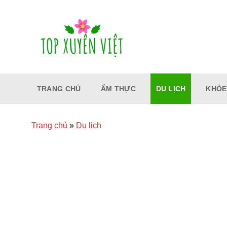
Bỏ
qua
nội
dung
TRANG CHỦ
ẨM THỰC
DU LỊCH
KHỎE
Trang chủ
»
Du lịch