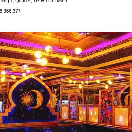
ờng 7, Quận 5, TP. Hồ Chí Minh
8 366 377