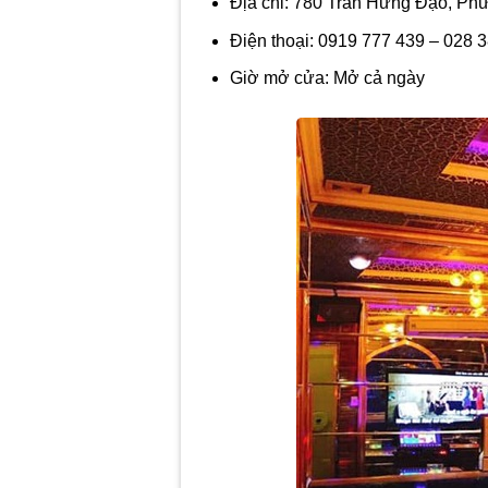
Địa chỉ:
780 Trần Hưng Đạo, Phư
Điện thoại:
0919 777 439 – 028 3
Giờ mở cửa:
Mở cả ngày