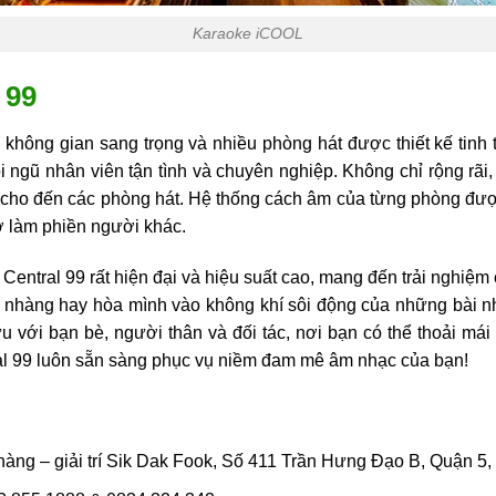
Karaoke iCOOL
 99
 không gian sang trọng và nhiều phòng hát được thiết kế tinh 
i ngũ nhân viên tận tình và chuyên nghiệp. Không chỉ rộng rã
i cho đến các phòng hát. Hệ thống cách âm của từng phòng đượ
ợ làm phiền người khác.
entral 99 rất hiện đại và hiệu suất cao, mang đến trải nghiệm
 nhàng hay hòa mình vào không khí sôi động của những bài nh
u với bạn bè, người thân và đối tác, nơi bạn có thể thoải má
l 99 luôn sẵn sàng phục vụ niềm đam mê âm nhạc của bạn!
hàng – giải trí Sik Dak Fook, Số 411 Trần Hưng Đạo B, Quận 5