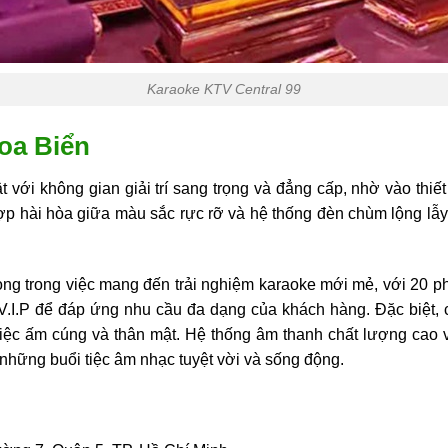
Karaoke KTV Central 99
oa Biển
ới không gian giải trí sang trọng và đẳng cấp, nhờ vào thiết
 hợp hài hòa giữa màu sắc rực rỡ và hệ thống đèn chùm lộng l
ong trong việc mang đến trải nghiệm karaoke mới mẻ, với 20 p
.I.P để đáp ứng nhu cầu đa dạng của khách hàng. Đặc biệt, c
iệc ấm cúng và thân mật. Hệ thống âm thanh chất lượng cao 
những buổi tiệc âm nhạc tuyệt vời và sống động.