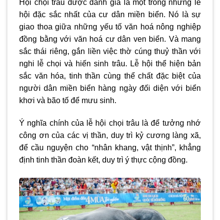
Hội c
họi trâu được đánh giá là một trong những lễ
hội đặc sắc nhất của cư dân miền biển. Nó là sự
giao thoa giữa những yếu tố văn hoá nông nghiệp
đồng bằng với văn hoá cư dân ven biển. Và mang
sắc thái riêng, gắn liền việc thờ cúng thuỷ thần với
nghi lễ chọi và hiến sinh trâu. Lễ hội thể hiện bản
sắc văn hóa, tinh thần cùng thể chất đặc biệt của
người dân miền biển hàng ngày đối diện với biển
khơi và bão tố để mưu sinh.
Ý nghĩa chính của lễ hội chọi trâu là để tưởng nhớ
công ơn của các vị thần, duy trì kỷ cương làng xã,
để cầu nguyện cho “nhân khang, vật thịnh”, khẳng
định tinh thần đoàn kết, duy trì ý thực cộng đồng.