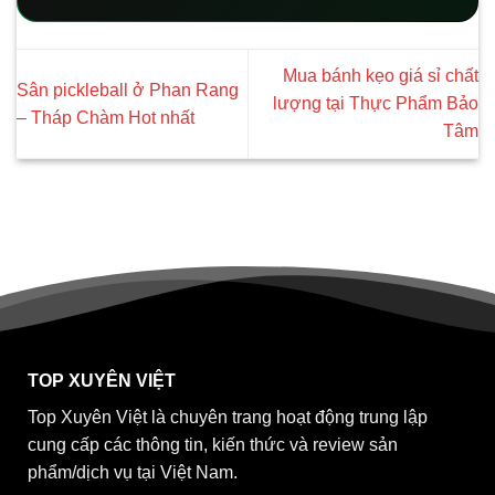
Mua bánh kẹo giá sỉ chất
Sân pickleball ở Phan Rang
lượng tại Thực Phẩm Bảo
– Tháp Chàm Hot nhất
Tâm
TOP XUYÊN VIỆT
Top Xuyên Việt là chuyên trang hoạt động trung lập
cung cấp các thông tin, kiến thức và review sản
phẩm/dịch vụ tại Việt Nam.