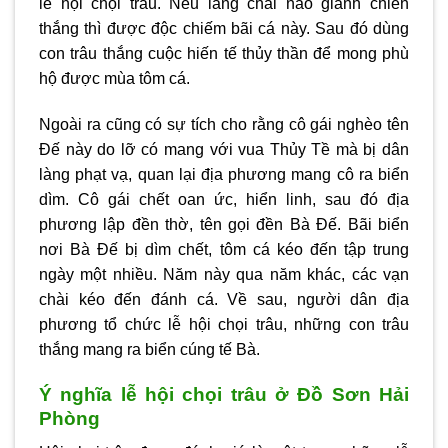
lễ hội chọi trâu. Nếu làng chài nào giành chiến
thắng thì được độc chiếm bãi cá này. Sau đó dùng
con trâu thắng cuộc hiến tế thủy thần để mong phù
hộ được mùa tôm cá.
Ngoài ra cũng có sự tích cho rằng cô gái nghèo tên
Đế này do lỡ có mang với vua Thủy Tề mà bị dân
làng phạt vạ, quan lại địa phương mang cô ra biển
dìm. Cô gái chết oan ức, hiển linh, sau đó địa
phương lập đền thờ, tên gọi đền Bà Đế. Bãi biển
nơi Bà Đế bị dìm chết, tôm cá kéo đến tập trung
ngày một nhiều. Năm này qua năm khác, các vạn
chài kéo đến đánh cá. Về sau, người dân địa
phương tổ chức lễ hội chọi trâu, những con trâu
thắng mang ra biển cúng tế Bà.
Ý nghĩa lễ hội chọi trâu ở Đồ Sơn Hải
Phòng