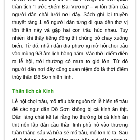
thần tích “Tước Điểm Đại Vương” – vị tôn thần của
người dân chài lưới nơi đây. Sách ghi lại truyền
thuyết rằng 1 số người dân từng đi qua đền thờ vị
tôn thần này và gặp hai con trâu húc nhau. Tuy
nhiên khi thấy tiếng động thì chúng bỏ chạy xuống
biển. Từ đó, nhân dân địa phương mở hội chọi trâu
vào mùng 9/8 âm lịch hàng năm. Vào thời điểm diễn
ra lễ hội, trời thường có mưa to gió lớn. Từ đó
người dân nơi đây cũng quan niệm đó là thời điểm
thủy thần Đồ Sơn hiển linh.
Thần tích cá Kình
Lễ hội chọi trâu, mổ trâu bắt nguồn từ lễ hiến tế trâu
để các ngư dân Đồ Sơn không bị cá kình ăn thịt.
Dân làng chài kể lại rằng họ thường bị cá kình ăn
thịt nên lập đàn cầu thần linh phù hộ vào thượng
tuần tháng sáu và hứa sẽ mổ trâu, mổ lợn lễ tạ. Sau