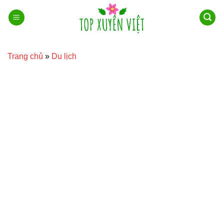
Bỏ
qua
nội
dung
Trang chủ
»
Du lịch