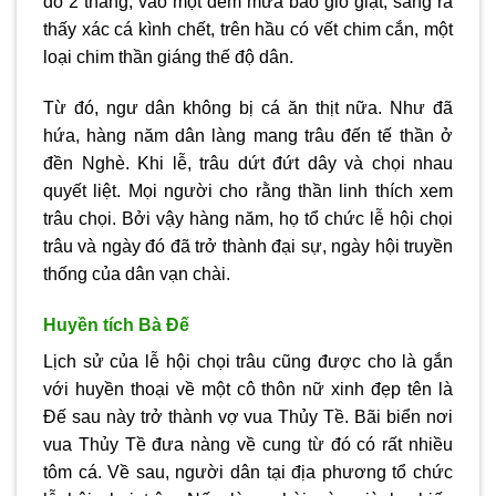
đó 2 tháng, vào một đêm mưa bão gió giật, sáng ra
thấy xác cá kình chết, trên hầu có vết chim cắn, một
loại chim thần giáng thế độ dân.
Từ đó, ngư dân không bị cá ăn thịt nữa. Như đã
hứa, hàng năm dân làng mang trâu đến tế thần ở
đền Nghè. Khi lễ, trâu dứt đứt dây và chọi nhau
quyết liệt. Mọi người cho rằng thần linh thích xem
trâu chọi. Bởi vậy hàng năm, họ tổ chức lễ hội chọi
trâu và ngày đó đã trở thành đại sự, ngày hội truyền
thống của dân vạn chài.
Huyền tích Bà Đế
Lịch sử của lễ hội chọi trâu cũng được cho là gắn
với huyền thoại về một cô thôn nữ xinh đẹp tên là
Đế sau này trở thành vợ vua Thủy Tề. Bãi biển nơi
vua Thủy Tề đưa nàng về cung từ đó có rất nhiều
tôm cá. Về sau, người dân tại địa phương tổ chức