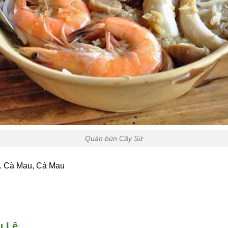
Quán bún Cây Sứ
p. Cà Mau, Cà Mau
u Lê