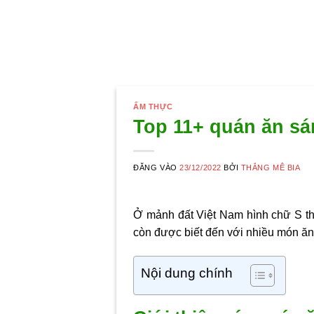
ẨM THỰC
Top 11+ quán ăn s
ĐĂNG VÀO
23/12/2022
BỞI
THẮNG MÊ BIA
Ở mảnh đất Việt Nam hình chữ S thì
còn được biết đến với nhiều món ă
Nội dung chính