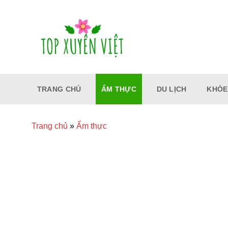
Bỏ
qua
nội
dung
TRANG CHỦ
ẨM THỰC
DU LỊCH
KHỎE
Trang chủ
»
Ẩm thực