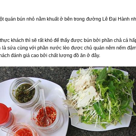
ột quán bún nhỏ nằm khuất ở bên trong đường Lê Đại Hành n
hực khách thì sẽ rất khó để thấy được bún bởi phần chả cá hấp,
n là sứa cùng với phần nước lèo được chủ quán nêm nếm đậm 
hách đánh giá cao bởi chất lượng đồ ăn ở đây.