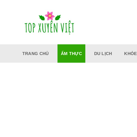
Bỏ
qua
nội
dung
TRANG CHỦ
ẨM THỰC
DU LỊCH
KHỎE