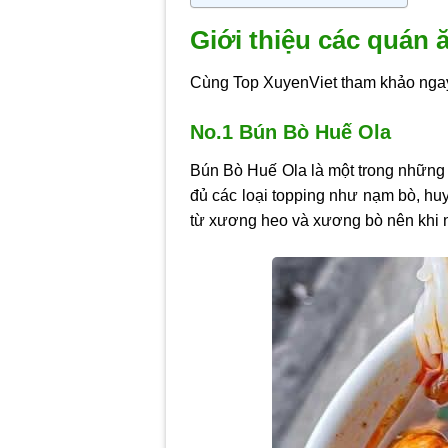
Giới thiệu các quán
Cùng Top XuyenViet tham khảo ngay
No.1 Bún Bò Huế Ola
Bún Bò Huế Ola là một trong những 
đủ các loại topping như nạm bò, h
từ xương heo và xương bò nên khi nế