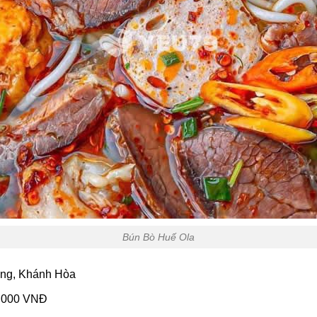
Bún Bò Huế Ola
rang, Khánh Hòa
5.000 VNĐ