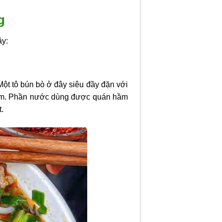
g
ây:
ột tô bún bò ở đây siêu đầy đặn với
 mềm. Phần nước dùng được quán hầm
.