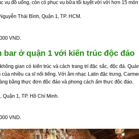
c vụ đồ uống, còn có phục vụ bữa tối tuyệt vời với hơn 15 m
Nguyễn Thái Bình, Quận 1, TP. HCM.
.000 VND.
 bar ở quận 1 với kiến trúc độc đáo
hông gian có kiến trúc và cách trang trí đặc sắc, độc đá. Quá
u của nhiều ca sĩ nổi tiếng. Với âm nhạc Latin đặc trưng, Car
 hàng bằng thực đơn độc đáo và phong cách ẩm thực độc đáo.
, Quận 1, TP. Hồ Chí Minh.
.000 VND.