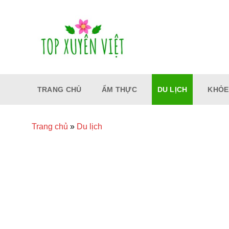
Bỏ
qua
nội
dung
TRANG CHỦ
ẨM THỰC
DU LỊCH
KHỎE
Trang chủ
»
Du lịch