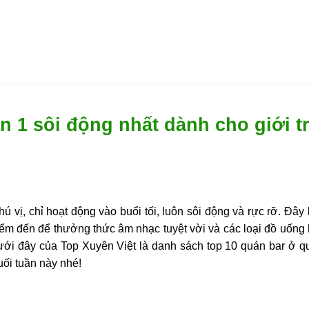
n 1 sôi động nhất dành cho giới t
hú vị, chỉ hoạt động vào buổi tối, luôn sôi động và rực rỡ. Đây
iểm đến để thưởng thức âm nhạc tuyệt vời và các loại đồ uống
 dưới đây của
Top Xuyên Việt l
à danh sách top 10
quán bar ở q
uối tuần này nhé!