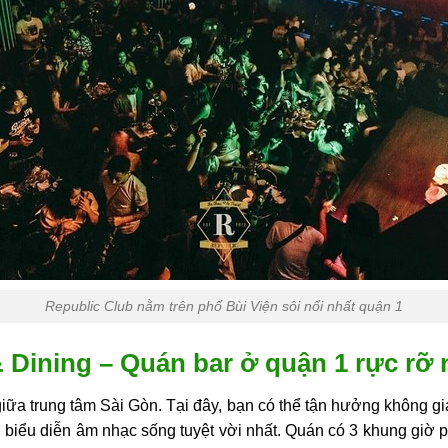
Republic Club nằm trên phố Bùi Viện sôi nổi nhất quận 1
 Dining – Quán bar ở quận 1 rực rỡ 
iữa trung tâm Sài Gòn. Tại đây, bạn có thể tận hưởng không gi
 biểu diễn âm nhạc sống tuyệt vời nhất. Quán có 3 khung giờ p