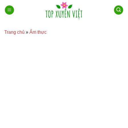
Bỏ
qua
nội
dung
Trang chủ
»
Ẩm thực