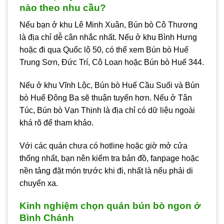
nào theo nhu cầu?
Nếu bạn ở khu Lê Minh Xuân, Bún bò Cô Thương
là địa chỉ dễ cân nhắc nhất. Nếu ở khu Bình Hưng
hoặc đi qua Quốc lộ 50, có thể xem Bún bò Huế
Trung Sơn, Đức Trí, Cô Loan hoặc Bún bò Huế 344.
Nếu ở khu Vĩnh Lộc, Bún bò Huế Cầu Suối và Bún
bò Huế Đông Ba sẽ thuận tuyến hơn. Nếu ở Tân
Túc, Bún bò Vạn Thịnh là địa chỉ có dữ liệu ngoài
khá rõ để tham khảo.
Với các quán chưa có hotline hoặc giờ mở cửa
thống nhất, bạn nên kiểm tra bản đồ, fanpage hoặc
nền tảng đặt món trước khi đi, nhất là nếu phải di
chuyển xa.
Kinh nghiệm chọn quán bún bò ngon ở
Bình Chánh