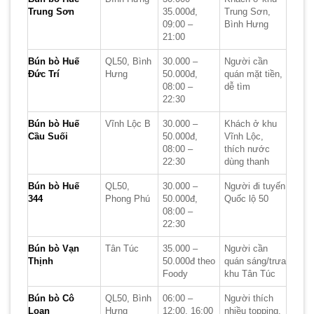
Trung Sơn
35.000đ,
Trung Sơn,
09:00 –
Bình Hưng
21:00
Bún bò Huế
QL50, Bình
30.000 –
Người cần
Đức Trí
Hưng
50.000đ,
quán mặt tiền,
08:00 –
dễ tìm
22:30
Bún bò Huế
Vĩnh Lộc B
30.000 –
Khách ở khu
Cầu Suối
50.000đ,
Vĩnh Lộc,
08:00 –
thích nước
22:30
dùng thanh
Bún bò Huế
QL50,
30.000 –
Người đi tuyến
344
Phong Phú
50.000đ,
Quốc lộ 50
08:00 –
22:30
Bún bò Vạn
Tân Túc
35.000 –
Người cần
Thịnh
50.000đ theo
quán sáng/trưa
Foody
khu Tân Túc
Bún bò Cô
QL50, Bình
06:00 –
Người thích
Loan
Hưng
12:00, 16:00
nhiều topping,