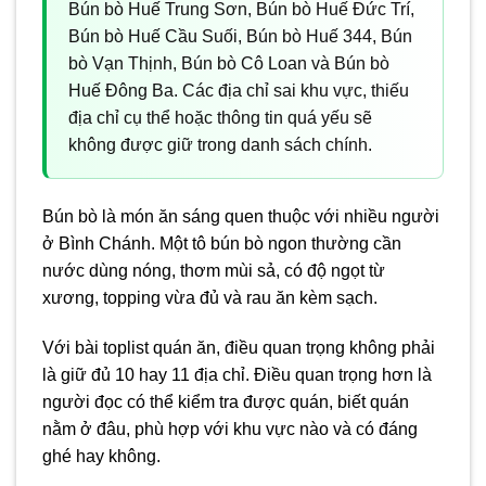
Bún bò Huế Trung Sơn, Bún bò Huế Đức Trí,
Bún bò Huế Cầu Suối, Bún bò Huế 344, Bún
bò Vạn Thịnh, Bún bò Cô Loan và Bún bò
Huế Đông Ba. Các địa chỉ sai khu vực, thiếu
địa chỉ cụ thể hoặc thông tin quá yếu sẽ
không được giữ trong danh sách chính.
Bún bò là món ăn sáng quen thuộc với nhiều người
ở Bình Chánh. Một tô bún bò ngon thường cần
nước dùng nóng, thơm mùi sả, có độ ngọt từ
xương, topping vừa đủ và rau ăn kèm sạch.
Với bài toplist quán ăn, điều quan trọng không phải
là giữ đủ 10 hay 11 địa chỉ. Điều quan trọng hơn là
người đọc có thể kiểm tra được quán, biết quán
nằm ở đâu, phù hợp với khu vực nào và có đáng
ghé hay không.