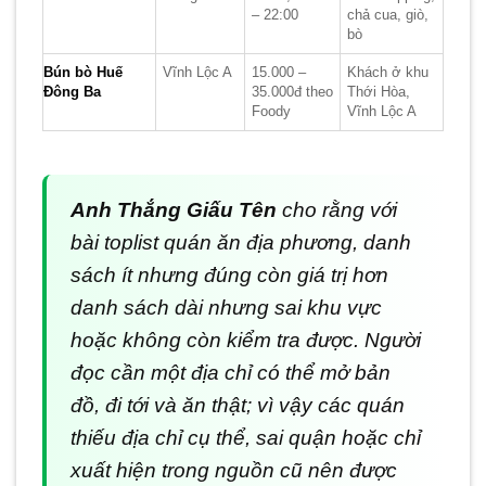
– 22:00
chả cua, giò,
bò
Bún bò Huế
Vĩnh Lộc A
15.000 –
Khách ở khu
Đông Ba
35.000đ theo
Thới Hòa,
Foody
Vĩnh Lộc A
Anh Thắng Giấu Tên
cho rằng với
bài toplist quán ăn địa phương, danh
sách ít nhưng đúng còn giá trị hơn
danh sách dài nhưng sai khu vực
hoặc không còn kiểm tra được. Người
đọc cần một địa chỉ có thể mở bản
đồ, đi tới và ăn thật; vì vậy các quán
thiếu địa chỉ cụ thể, sai quận hoặc chỉ
xuất hiện trong nguồn cũ nên được