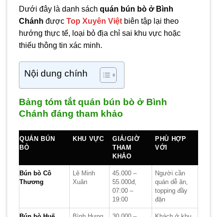
Dưới đây là danh sách
quán bún bò ở Bình
Chánh
được
Top Xuyên Việt
biên tập lại theo
hướng thực tế, loại bỏ địa chỉ sai khu vực hoặc
thiếu thông tin xác minh.
Nội dung chính
Bảng tóm tắt quán bún bò ở Bình
Chánh đáng tham khảo
QUÁN BÚN
KHU VỰC
GIÁ/GIỜ
PHÙ HỢP
BÒ
THAM
VỚI
KHẢO
Bún bò Cô
Lê Minh
45.000 –
Người cần
Thương
Xuân
55.000đ,
quán dễ ăn,
07:00 –
topping đầy
19:00
đặn
Bún bò Huế
Bình Hưng
30.000 –
Khách ở khu