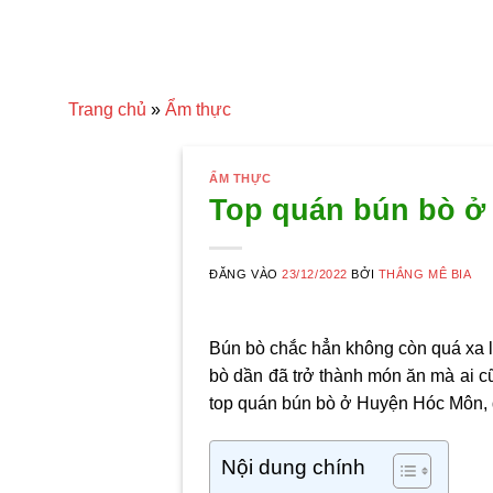
Trang chủ
»
Ẩm thực
ẨM THỰC
Top quán bún bò ở
ĐĂNG VÀO
23/12/2022
BỞI
THẮNG MÊ BIA
Bún bò chắc hẳn không còn quá xa lạ
bò dần đã trở thành món ăn mà ai c
top quán bún bò ở Huyện Hóc Môn
,
Nội dung chính