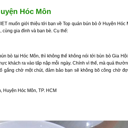
Huyện Hóc Môn
ET muốn giới thiệu tới bạn về
Top quán bún bò ở Huyện Hóc M
 cùng gia đình và bạn bè. Cụ thể:
n bò tại Hóc Môn, thì không thể không nói tới bùn bò Gia Hội
ực khách ra vào tấp nập mỗi ngày. Chính vì thế, mà quá thường
 cố gắng chờ một chút, đảm bảo bạn sẽ không bõ công chờ đợ
ớn, Huyện Hóc Môn, TP. HCM