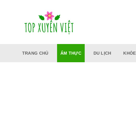
Bỏ
qua
nội
dung
TRANG CHỦ
ẨM THỰC
DU LỊCH
KHỎE