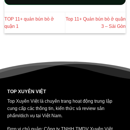
TOP 11+ quán bún bò ở
Top 11+ Quán bún bò ở quận
quận 1
3 – Sài Gòn
TOP XUYÊN VIỆT
Top Xuyên Việt là chuyên trang hoạt động trung lập
cung cấp các thông tin, kiến thức và review sản
phẩm/dịch vụ tại Việt Nam.
Đơn vị chủ quản: Công ty TNHH TMDV Xuyên Việt