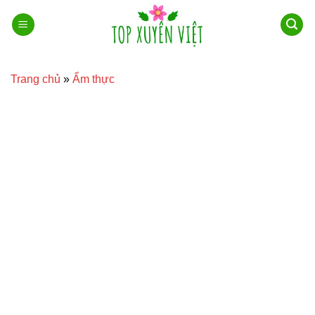
Bỏ
qua
nội
dung
Trang chủ
»
Ẩm thực