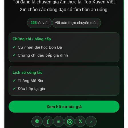
Tôi đang là chuyên gia ẩm thực tại Top Xuyên Việt.
Xin chào các đồng đạo có tâm hồn ăn uống.
226
bài viết
Đã xác thực chuyên môn
Chứng chỉ / bằng cấp
Cử nhân đại học Bôn Ba
Chứng chỉ đầu bếp gia đình
Lịch sử công tác
Thắng Mê Bia
Đầu bếp tại gia
Xem hồ sơ tác giả
f
◎
🌐
𝕏
♪
in