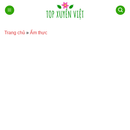
Bỏ
qua
nội
dung
Trang chủ
»
Ẩm thực