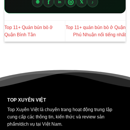
f
◎
🌐
𝕏
♪
in
Top 11+ Quán bún bò ở
Top 11+ quán bún bò ở Quận
Quận Bình Tân
Phú Nhuận nổi tiếng nhất
TOP XUYÊN VIỆT
Top Xuyên Việt là chuyên trang hoạt động trung lập
cung cấp các thông tin, kiến thức và review sản
phẩm/dịch vụ tại Việt Nam.