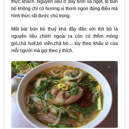
thực khách. Nguyên liệu ở đây tươi và ngọt, tô bún
bò không chỉ có hương vị thơm ngon đúng điệu mà
hình thức rất được chú trọng.
Một bát bún bò thuỷ khá đầy đặn với thịt bò là
nguyên liệu chính ngoài ra còn có thêm móng
giò,chả huế,bò viên,chả bò… tùy theo khẩu vị của
mỗi người mà gọi theo ý thích.