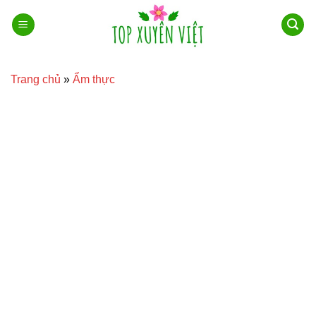
Bỏ
qua
nội
dung
Trang chủ
»
Ẩm thực