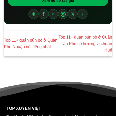
Xem hồ sơ tác giả
f
◎
🌐
𝕏
♪
in
Top 11+ quán bún bò ở Quận
Top 11+ quán bún bò ở Quận
Tân Phú có hương vị chuẩn
Phú Nhuận nổi tiếng nhất
Huế
TOP XUYÊN VIỆT