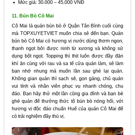
Mức giá: 30.000 – 45.000 VNĐ
11. Bún Bò Cô Mai
Cô Mai là quán bún bò ở Quận Tân Bình cuối cùng
mà TOPXUYETVIET muốn chia sẻ đến bạn. Quán
bún bò Cô Mai có hương vị nước dùng thơm ngon,
thanh ngọt bởi được ninh từ xương và không sử
dụng bột ngọt. Topping thì thịt luôn được đầy đặn
khì ăn cùng với rau và sa tế cửa quán làm, sẽ làm
bạn nhớ nhung mà muốn lần sau ghé lại quán.
Không gian quán thì sạch sẽ, gọn gàng, chủ quán
vui tính và nhân viên phục vụ nhanh chóng, chu
đáo. Bạn hãy thử một lần cũng gia đình và bạn bè
ghé quán để thưởng thức tô bún bò nóng hổi, với
hương vị độc đáo chuẩn Huế của quán Cô Mai để
có trải nghiệm đầy thú vị.