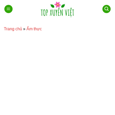
Bỏ
qua
nội
dung
Trang chủ
»
Ẩm thực