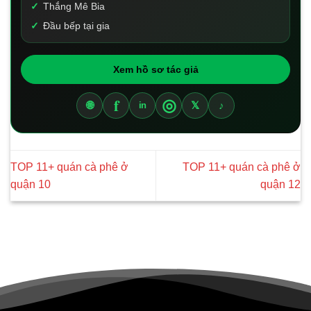
Thắng Mê Bia
Đầu bếp tại gia
Xem hồ sơ tác giả
f
◎
🌐
𝕏
♪
in
TOP 11+ quán cà phê ở
TOP 11+ quán cà phê ở
quận 10
quận 12