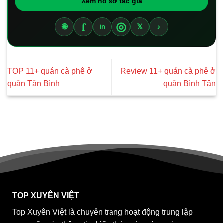
Xem hồ sơ tác giả
f
◎
🌐
𝕏
♪
in
TOP 11+ quán cà phê ở
Review 11+ quán cà phê ở
quận Tân Bình
quận Bình Tân
TOP XUYÊN VIỆT
Top Xuyên Việt là chuyên trang hoạt động trung lập