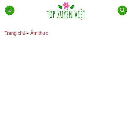
Bỏ
qua
nội
dung
Trang chủ
»
Ẩm thực