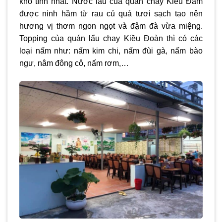
khó tính nhất. Nước lẩu của quán chay Kiều Đàm
được ninh hầm từ rau củ quả tươi sạch tạo nên
hương vị thơm ngon ngọt và đậm đà vừa miệng.
Topping của quán lẩu chay Kiều Đoàn thì có các
loại nấm như: nấm kim chi, nấm đùi gà, nấm bào
ngư, nâm đông cô, nấm rơm,…