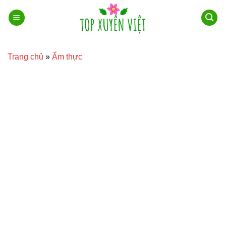
Bỏ
qua
nội
dung
Trang chủ
»
Ẩm thực