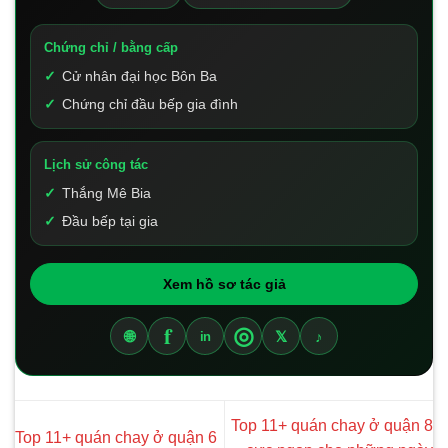
Chứng chỉ / bằng cấp
Cử nhân đại học Bôn Ba
Chứng chỉ đầu bếp gia đình
Lịch sử công tác
Thắng Mê Bia
Đầu bếp tại gia
Xem hồ sơ tác giả
f
◎
🌐
𝕏
♪
in
Top 11+ quán chay ở quận 8
Top 11+ quán chay ở quận 6