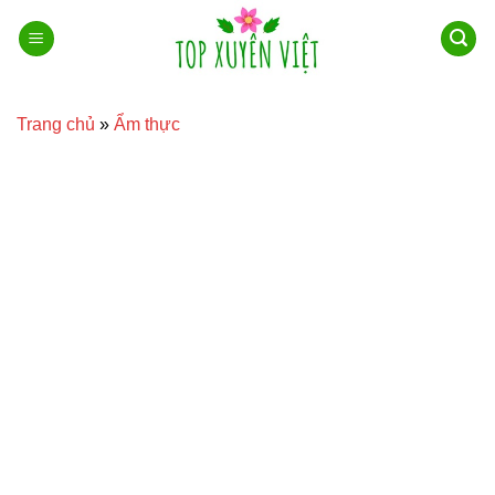
Bỏ
qua
nội
dung
Trang chủ
»
Ẩm thực