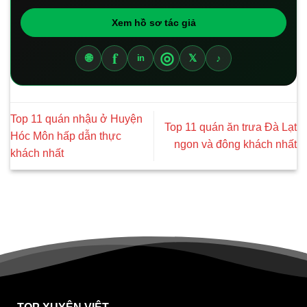
Xem hồ sơ tác giả
f
◎
🌐
𝕏
♪
in
Top 11 quán nhậu ở Huyện
Top 11 quán ăn trưa Đà Lạt
Hóc Môn hấp dẫn thực
ngon và đông khách nhất
khách nhất