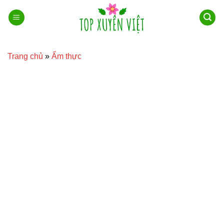
Bỏ
qua
nội
dung
Trang chủ
»
Ẩm thực