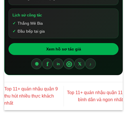
Lịch sử công tác
Thắng Mê Bia
Đầu bếp tại gia
Xem hồ sơ tác giả
f
◎
🌐
𝕏
♪
in
Top 11+ quán nhậu quận 9
Top 11+ quán nhậu quận 11
thu hút nhiều thực khách
bình dân và ngon nhất
nhất