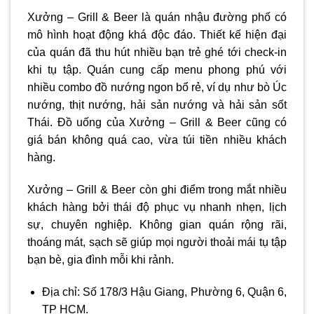
Xưởng – Grill & Beer là quán nhậu đường phố có
mô hình hoạt động khá độc đáo. Thiết kế hiện đại
của quán đã thu hút nhiều bạn trẻ ghé tới check-in
khi tụ tập. Quán cung cấp menu phong phú với
nhiều combo đồ nướng ngon bổ rẻ, ví dụ như bò Úc
nướng, thịt nướng, hải sản nướng và hải sản sốt
Thái. Đồ uống của Xưởng – Grill & Beer cũng có
giá bán không quá cao, vừa túi tiền nhiều khách
hàng.
Xưởng – Grill & Beer còn ghi điểm trong mắt nhiều
khách hàng bởi thái độ phục vụ nhanh nhẹn, lịch
sự, chuyên nghiệp. Không gian quán rộng rãi,
thoáng mát, sạch sẽ giúp mọi người thoải mái tụ tập
bạn bè, gia đình mỗi khi rảnh.
Địa chỉ: Số 178/3 Hậu Giang, Phường 6, Quận 6,
TP HCM.