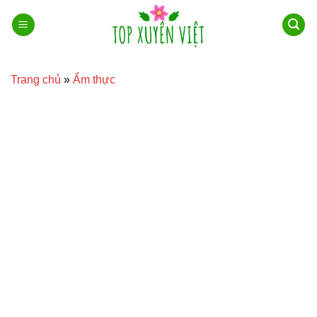
Bỏ
qua
nội
dung
Trang chủ
»
Ẩm thực