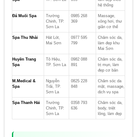
hệ thống
Đá Muối Spa
Trường
0985 268
Massage,
Chinh, TP.
369
xông hơi, thư
Sơn La
giãn cơ thể
Spa Thu Nhài
Hát Lót,
0977 595
Chăm sóc da,
Mai Sơn
799
làm đẹp khu
Mai Sơn
Huyền Trang
Tô Hiệu,
0982 088
Chăm sóc da,
Spa
TP. Sơn La
891
trị mụn, làm
đẹp cơ bản
M.Medical &
Nguyễn
0825 228
Chăm sóc da
Spa
Trãi, TP.
848
mặt, massage,
Sơn La
dịch vụ spa
Spa Thanh Hải
Trường
0358 793
Chăm sóc da,
Chinh, TP.
636
body, triệt
Sơn La
lông, làm đẹp