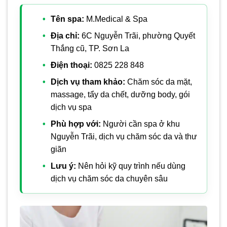
Tên spa:
M.Medical & Spa
Địa chỉ:
6C Nguyễn Trãi, phường Quyết
Thắng cũ, TP. Sơn La
Điện thoại:
0825 228 848
Dịch vụ tham khảo:
Chăm sóc da mặt,
massage, tẩy da chết, dưỡng body, gói
dịch vụ spa
Phù hợp với:
Người cần spa ở khu
Nguyễn Trãi, dịch vụ chăm sóc da và thư
giãn
Lưu ý:
Nên hỏi kỹ quy trình nếu dùng
dịch vụ chăm sóc da chuyên sâu