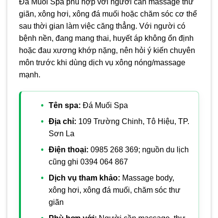
Đá Muối Spa phù hợp với người cần massage thư
giãn, xông hơi, xông đá muối hoặc chăm sóc cơ thể
sau thời gian làm việc căng thẳng. Với người có
bệnh nền, đang mang thai, huyết áp không ổn định
hoặc đau xương khớp nặng, nên hỏi ý kiến chuyên
môn trước khi dùng dịch vụ xông nóng/massage
mạnh.
Tên spa:
Đá Muối Spa
Địa chỉ:
109 Trường Chinh, Tô Hiệu, TP.
Sơn La
Điện thoại:
0985 268 369; nguồn du lịch
cũng ghi 0394 064 867
Dịch vụ tham khảo:
Massage body,
xông hơi, xông đá muối, chăm sóc thư
giãn