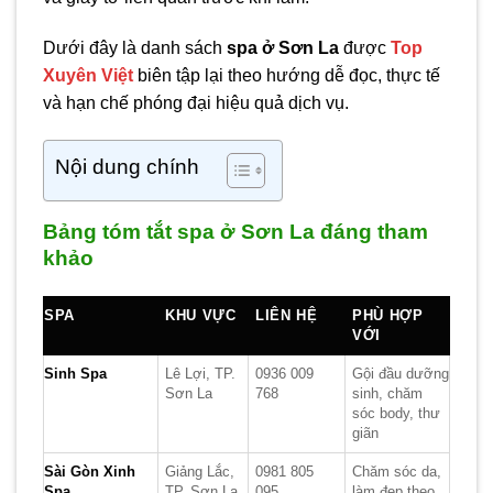
Dưới đây là danh sách
spa ở Sơn La
được
Top
Xuyên Việt
biên tập lại theo hướng dễ đọc, thực tế
và hạn chế phóng đại hiệu quả dịch vụ.
Nội dung chính
Bảng tóm tắt spa ở Sơn La đáng tham
khảo
SPA
KHU VỰC
LIÊN HỆ
PHÙ HỢP
VỚI
Sinh Spa
Lê Lợi, TP.
0936 009
Gội đầu dưỡng
Sơn La
768
sinh, chăm
sóc body, thư
giãn
Sài Gòn Xinh
Giảng Lắc,
0981 805
Chăm sóc da,
Spa
TP. Sơn La
095
làm đẹp theo