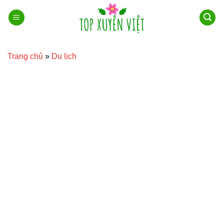
Bỏ
qua
nội
dung
Trang chủ
»
Du lịch