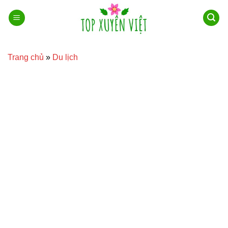
Bỏ
qua
nội
dung
Trang chủ
»
Du lịch