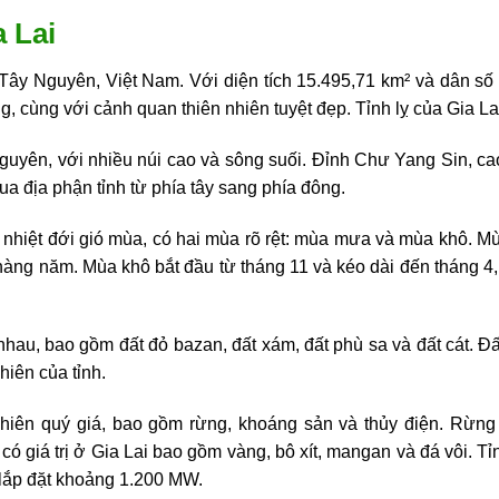
a Lai
g Tây Nguyên, Việt Nam. Với diện tích 15.495,71 km² và dân số
g, cùng với cảnh quan thiên nhiên tuyệt đẹp. Tỉnh lỵ của Gia La
 nguyên, với nhiều núi cao và sông suối. Đỉnh Chư Yang Sin, cao
ua địa phận tỉnh từ phía tây sang phía đông.
u nhiệt đới gió mùa, có hai mùa rõ rệt: mùa mưa và mùa khô. 
 năm. Mùa khô bắt đầu từ tháng 11 và kéo dài đến tháng 4, tro
nhau, bao gồm đất đỏ bazan, đất xám, đất phù sa và đất cát. Đấ
hiên của tỉnh.
 nhiên quý giá, bao gồm rừng, khoáng sản và thủy điện. Rừng
có giá trị ở Gia Lai bao gồm vàng, bô xít, mangan và đá vôi. T
 lắp đặt khoảng 1.200 MW.