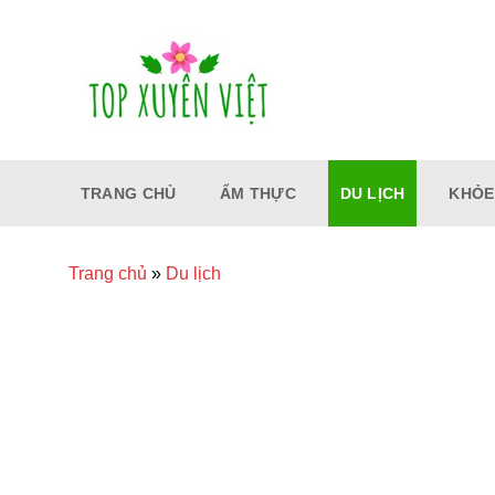
Bỏ
qua
nội
dung
TRANG CHỦ
ẨM THỰC
DU LỊCH
KHỎE
Trang chủ
»
Du lịch