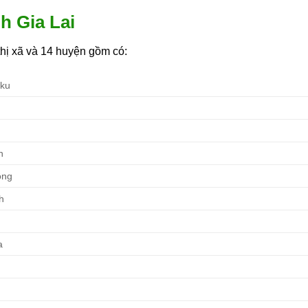
h Gia Lai
 thị xã và 14 huyện gồm có:
iku
h
ông
h
a