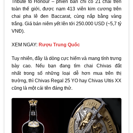
Tribute to Honour – phiên bản chỉ có 21 chai trên
toàn thế giới, được nạm 413 viên kim cương trên
chai pha lê đen Baccarat, cùng nắp bằng vàng
trắng. Giá bán niêm yết lên tới 250.000 USD (~5,7 tỷ
VNĐ).
XEM NGAY:
Rượu Trung Quốc
Tuy nhiên, đây là dòng cực hiếm và mang tính trưng
bày cao. Nếu bạn đang tìm
chai Chivas đắt
nhất
trong số những loại dễ hơn mua trên thị
trường
, thì Chivas Regal 25 YO hay Chivas Ultis XX
cũng là một cái tên đáng thử.