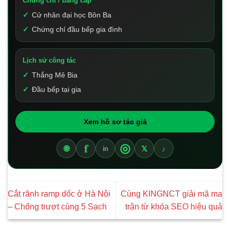
Chứng chỉ / bằng cấp
Cử nhân đại học Bôn Ba
Chứng chỉ đầu bếp gia đình
Lịch sử công tác
Thắng Mê Bia
Đầu bếp tại gia
Xem hồ sơ tác giả
f
◎
🌐
𝕏
♪
in
Cắt rãnh ramp dốc ở Hà Nội
Cùng KINGNCT giải mã ma
– Chống trượt cùng 5 Sạch
trận từ khóa SEO hiệu quả