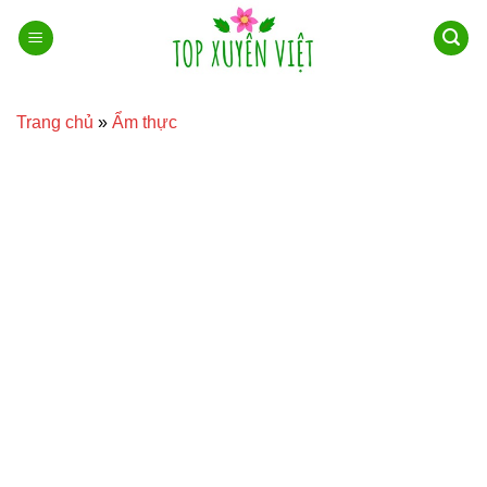
Bỏ
qua
nội
dung
Trang chủ
»
Ẩm thực