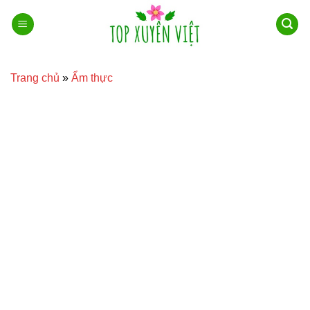
Bỏ
qua
nội
dung
Trang chủ
»
Ẩm thực