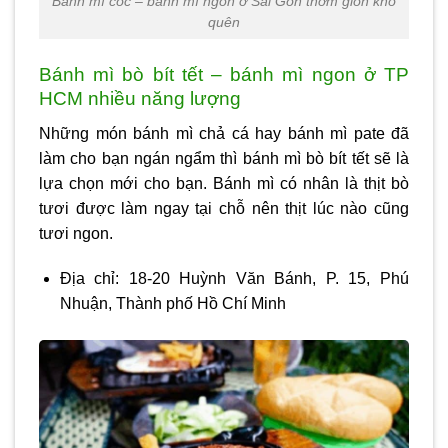
Bánh mì cóc – bánh mì ngon ở Sài Gòn thơm giòn khó
quên
Bánh mì bò bít tết – bánh mì ngon ở TP
HCM nhiều năng lượng
Những món bánh mì chả cá hay bánh mì pate đã
làm cho bạn ngán ngẩm thì bánh mì bò bít tết sẽ là
lựa chọn mới cho bạn. Bánh mì có nhân là thịt bò
tươi được làm ngay tại chỗ nên thịt lúc nào cũng
tươi ngon.
Địa chỉ: 18-20 Huỳnh Văn Bánh, P. 15, Phú
Nhuận, Thành phố Hồ Chí Minh