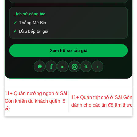
Lịch sử công tác
Thắng Mê Bia
Đầu bếp tại gia
Xem hồ sơ tác giả
f
◎
🌐
𝕏
♪
in
11+ Quán nướng ngon ở Sài
11+ Quán thịt chó ở Sài Gòn
Gòn khiến du khách quên lối
dành cho các tín đồ ẩm thực
về