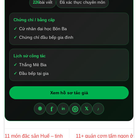
226
bài viết
Đã xác thực chuyên môn
Chứng chỉ / bằng cấp
Cử nhân đại học Bôn Ba
Chứng chỉ đầu bếp gia đình
Lịch sử công tác
Thắng Mê Bia
Đầu bếp tại gia
Xem hồ sơ tác giả
f
◎
🌐
𝕏
♪
in
11 món đặc sản Huế – tinh
11+ quán cơm tấm ngon ở