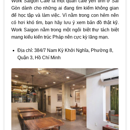
Work Saigon Cafe là một
quán cafe yên tĩnh ở Sài
Gòn
dành cho những ai đang tìm kiếm không gian
để học tập và làm việc. Vì nằm trong con hẻm nên
có hơi khó tìm, bạn hãy lưu ý xem bản đồ thật kỹ.
Work Saigon nằm trong một ngôi biệt thự tách biệt
mang kiểu kiến ​​trúc Pháp nên cực kỳ lãng mạn.
Địa chỉ: 384/7 Nam Kỳ Khởi Nghĩa, Phường 8,
Quận 3, Hồ Chí Minh