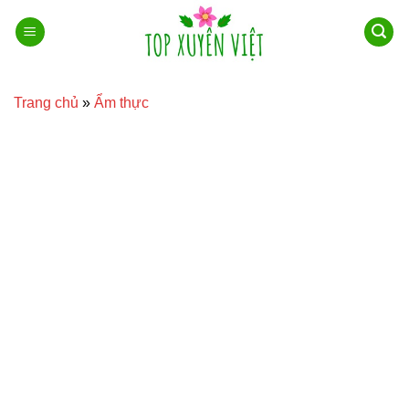
Bỏ
qua
nội
dung
Trang chủ
»
Ẩm thực